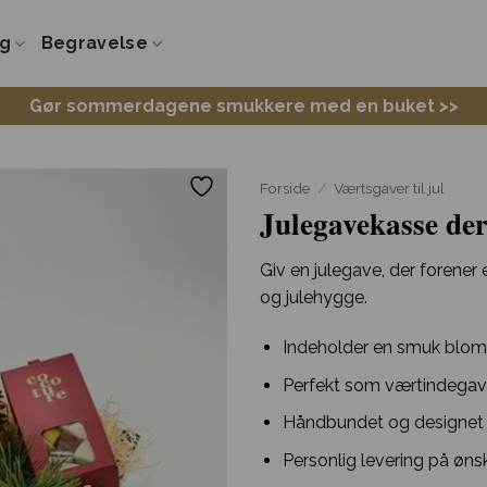
ng
Begravelse
Gør sommerdagene smukkere med en buket >>
Forside
/
Værtsgaver til jul
Julegavekasse de
Giv en julegave, der forene
og julehygge.
Indeholder en smuk blom
Perfekt som værtindegave 
Håndbundet og designet af
Personlig levering på øns