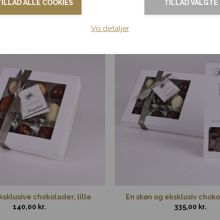
TILLAD ALLE COOKIES
TILLAD VALGTE
Vis detaljer
sklusive chokolader, lille
En skøn og eksklusiv cho
140,00
kr.
335,00
kr.