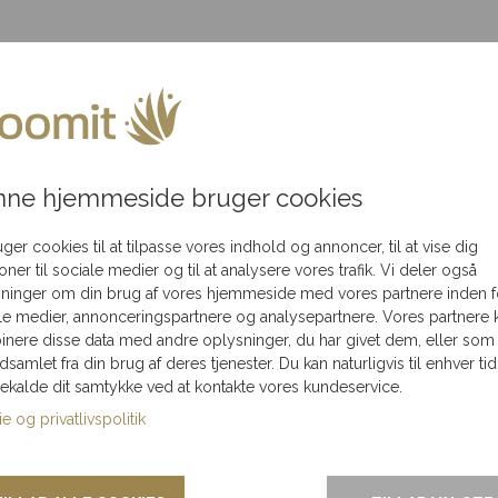
akning
Flot
Levering kun 79,-
Levering
ledningen
i hele Danmark
 der blomstrer”. Denne gave er perfekt til at sprede julestemn
ne hjemmeside bruger cookies
r nøje sammensat af sæsonens friskeste blomster. Den er des
Blomsterne er arrangeret af erfarne florister, som sikrer, at h
uger cookies til at tilpasse vores indhold og annoncer, til at vise dig
ioner til sociale medier og til at analysere vores trafik. Vi deler også
de personlige og professionelle anledninger. Kombinationen a
ninger om din brug af vores hjemmeside med vores partnere inden f
le medier, annonceringspartnere og analysepartnere. Vores partnere 
nere disse data med andre oplysninger, du har givet dem, eller som
 bidrager til at fremme bæredygtige løsninger. Vi tilbyder flek
ndsamlet fra din brug af deres tjenester. Du kan naturligvis til enhver tid
gekalde dit samtykke ved at kontakte vores kundeservice.
e og privatlivspolitik