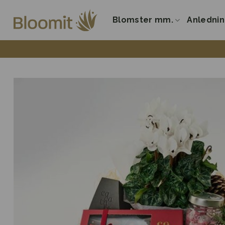
Fortsæt
til
Blomster mm.
Anledni
indhold