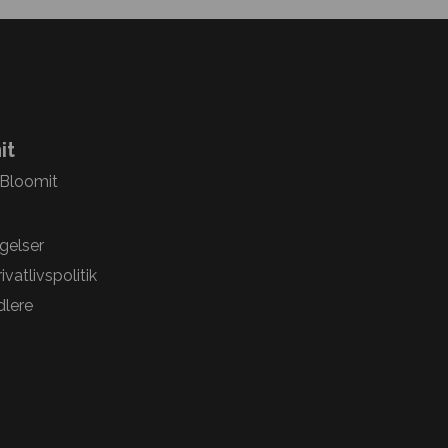
it
 Bloomit
gelser
vatlivspolitik
lere