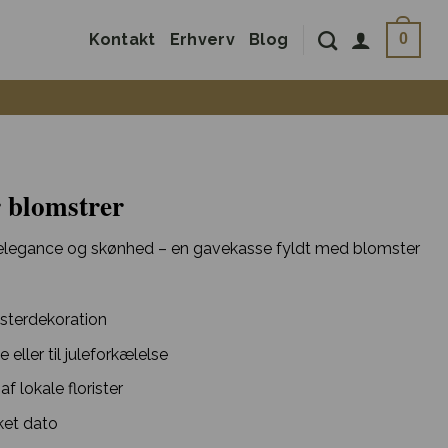
Kontakt
Erhverv
Blog
0
r blomstrer
r elegance og skønhed – en gavekasse fyldt med blomster
sterdekoration
eller til juleforkælelse
 lokale florister
ket dato