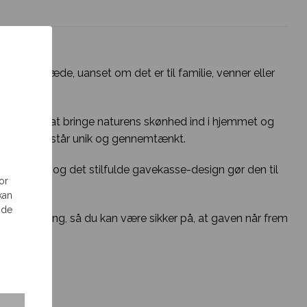
ing og glæde, uanset om det er til familie, venner eller
ignet til at bringe naturens skønhed ind i hjemmet og
ver gave fremstår unik og gennemtænkt.
f blomster og det stilfulde gavekasse-design gør den til
or
kan
 de
sibel levering, så du kan være sikker på, at gaven når frem