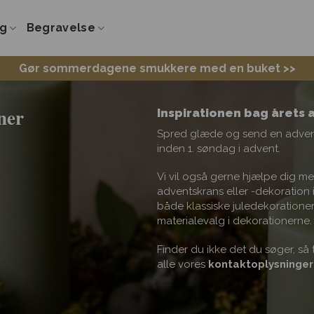
ng
Begravelse
Gør sommerdagene smukkere med en buket >>
ner
Inspirationen bag årets
Spred glæde og send en advents
inden 1. søndag i advent.
Vi vil også gerne hjælpe dig me
adventskrans eller -dekoration i
både klassiske juledekorationer
materialevalg i dekorationerne.
Finder du ikke det du søger, så 
alle vores
kontaktoplysninger 