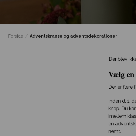
Forside
/
Adventskranse og adventsdekorationer
Der blev ikk
Vælg en 
Der er flere
Inden d. 1. d
knap. Du kan
imellem klas
en adventskr
nemt.