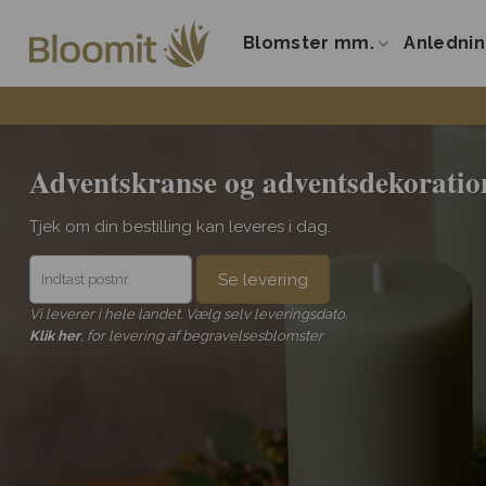
Fortsæt
til
Blomster mm.
Anledni
indhold
Adventskranse og adventsdekoratio
Tjek om din bestilling kan leveres i dag.
Se levering
Vi leverer i hele landet. Vælg selv leveringsdato.
Klik her
, for levering af begravelsesblomster