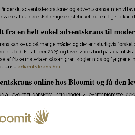
n finder du adventsdekorationer og adventskranse, men vi la
 være at du bare skal bruge en julebuket, bare rolig her kan 
lt fra en helt enkel adventskrans til mod
ans kan se ud på mange måder, og der er naturligvis forskel p
årets juledekorationer 2025 og lavet vores bud på adventskran
se af friske materialer såsom gran, kogler, mos og fyr grene
 i denne
adventskrans her
.
ntskrans online hos Bloomit og få den leve
ge år leveret til danskere i hele landet. Vi leverer blomster, d
øjtider på året. Derfor er vi specialiserede i at levere for dig
r også nemt få leveret enten hjem til din egen hoveddør og h
tionen.
edekorationer her.