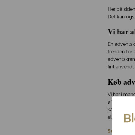
Her på side
Det kan også
Vi har a
En adventskr
trenden for 
adventskran
fint anvendt
Køb adve
Vi har i man
af de store h
kan du derfo
eller i recep
Se alle jul