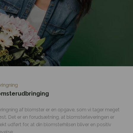
ringning
omsterudbringing
ringning af blomster er en opgave, som vi tager meget
iøst. Det er en forudsætning, at blomsterleveringen er
ekt udført for, at din blomsterhilsen bliver en positiv
evelse.