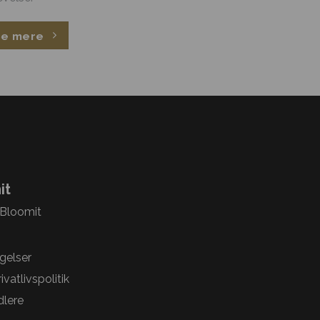
Se mere
it
 Bloomit
gelser
vatlivspolitik
lere