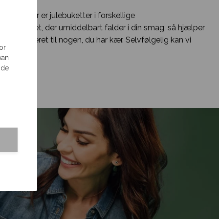
t her. Der er julebuketter i forskellige
 ikke noget, der umiddelbart falder i din smag, så hjælper
 få leveret til nogen, du har kær. Selvfølgelig kan vi
or
serne.
kan
 de