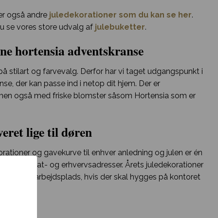
ver også andre
juledekorationer som du kan se her
.
du se vores store udvalg af
julebuketter
.
erne hortensia adventskranse
å stilart og farvevalg. Derfor har vi taget udgangspunkt i
se, der kan passe ind i netop dit hjem. Der er
, men også med friske blomster såsom Hortensia som er
ret lige til døren
ekorationer og gavekurve til enhver anledning og julen er én
 på både privat- og erhvervsadresser. Årets juledekorationer
en på din arbejdsplads, hvis der skal hygges på kontoret