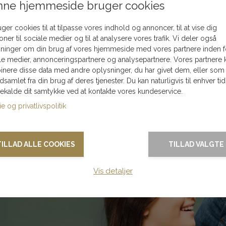
ne hjemmeside bruger cookies
sende en julebuket til én, du har kær, så kan du se hele udvalge
uger cookies til at tilpasse vores indhold og annoncer, til at vise dig
ætninger og størrelser, så der er lidt for enhver smag. Er der
ioner til sociale medier og til at analysere vores trafik. Vi deler også
 at sammensætte præcis den julebuket, du ønsker at bestille og
ninger om din brug af vores hjemmeside med vores partnere inden f
jem til dig, når der skal gøre juleklar med friske blomster i va
le medier, annonceringspartnere og analysepartnere. Vores partnere 
nere disse data med andre oplysninger, du har givet dem, eller som
dventskransen og dens historie her.
ndsamlet fra din brug af deres tjenester. Du kan naturligvis til enhver tid
gekalde dit samtykke ved at kontakte vores kundeservice.
e og privatlivspolitik
TILLAD ALLE COOKIES
TILLAD VALGTE
Vis detaljer