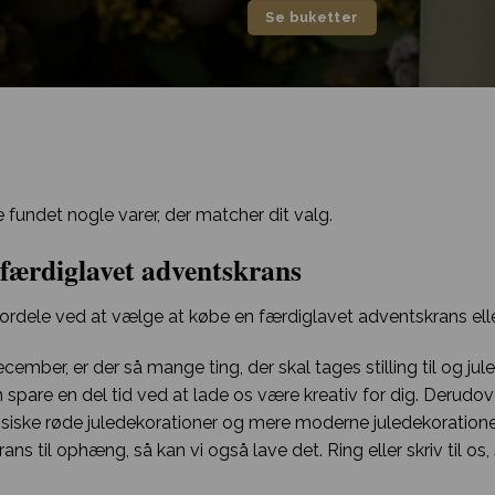
Se buketter
e fundet nogle varer, der matcher dit valg.
færdiglavet adventskrans
 fordele ved at vælge at købe en færdiglavet adventskrans ell
ecember, er der så mange ting, der skal tages stilling til og ju
 spare en del tid ved at lade os være kreativ for dig. Derudove
siske røde juledekorationer og mere moderne juledekoratione
ans til ophæng, så kan vi også lave det. Ring eller skriv til os