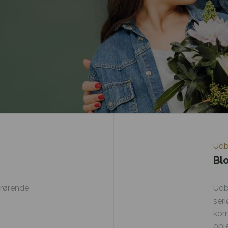
Udb
Bl
drørende
Udb
ser
korr
opl