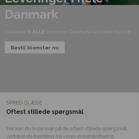
Danmark
Vi leverer til
ALLE
adresser i Danmark via lokale florister.
Bestil blomster nu
SPRED GLÆDE
Oftest stillede spørgsmål
Her kan du finde svar på de oftest stillede spørgsmål
vedrørende bestilling og vores ordrehåndtering.