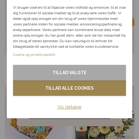
Vælg en anledning, som
passer til dig, så hjælper vi
Vi bruger cookies til at tilpasse vores indhold og annoncer, til at vise
dig videre med at finde den
dig funktioner til sociale medier og til at analysere vores trafik. Vi
perfekte rabat til dit svar.
deler også oplysninger om din brug af vores hjemmeside med
vores partnere inden for sociale medier, annonceringspartnere og
analysepartnere. Vores partnere kan kombinere disse data med
andre oplysninger, du har givet dem, eller som de har indsamlet fra
Fødselsdag
din brug af deres tjenester. Du kan naturligvis til enhver tid
tilbagekalde dit samtykke ved at kontakte vores kundeservice.
Kærlighed
Cookie og privatlivspolitik
Chokolade og hvidvin
Gavekasse med vin og
gave
sødt til ganen
Tak & omtanke
330,00
kr.
Fra
429,00
kr.
TILLAD VALGTE
Kondolence
TILLAD ALLE COOKIES
Blomster til hjemmet
Vis detaljer
Noget andet