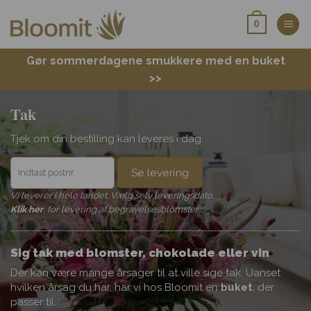
Fortsæt
0
til
indhold
Gør sommerdagene smukkere med en buket
>>
Tak
Tjek om din bestilling kan leveres i dag.
Se levering
Vi leverer i hele landet. Vælg selv leveringsdato.
Klik her
, for levering af begravelsesblomster
Sig tak med blomster, chokolade eller vin
Der kan være mange årsager til at ville sige tak. Uanset
hvilken årsag du har, har vi hos Bloomit en
buket
, der
passer til.