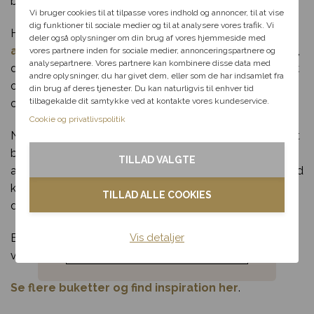
Vælg en anledning, som
blomster.
passer til dig, så hjælper vi
Vi bruger cookies til at tilpasse vores indhold og annoncer, til at vise
dig videre med at finde den
dig funktioner til sociale medier og til at analysere vores trafik. Vi
Hvid amaryllisdrøm er oplagt som værtindegave, til
perfekte rabat til dit svar.
deler også oplysninger om din brug af vores hjemmeside med
advent
, julehyggen eller som en smuk vinterhilsen til én,
vores partnere inden for sociale medier, annonceringspartnere og
analysepartnere. Vores partnere kan kombinere disse data med
der fortjener lidt ekstra forkælelse. Dens naturlige udtryk
andre oplysninger, du har givet dem, eller som de har indsamlet fra
Fødselsdag
og rolige farvevalg gør den velegnet til både personlige
din brug af deres tjenester. Du kan naturligvis til enhver tid
tilbagekalde dit samtykke ved at kontakte vores kundeservice.
og professionelle sammenhænge.
Kærlighed
Cookie og privatlivspolitik
Når du vælger denne buket fra Bloomit, støtter du lokalt
Tak & omtanke
blomsterhåndværk. Alle buketter bliver skabt og leveret
TILLAD VALGTE
af vores samarbejdende florister i hele landet – altid med
Kondolence
kvalitet og omtanke i fokus. Og bestiller du inden
TILLAD ALLE COOKIES
deadline, tilbyder vi hurtig levering samme dag.
Blomster til hjemmet
Vis detaljer
Bestil Hvid amaryllisdrøm i dag, og giv en hvid og grøn
Noget andet
vinterhilsen, der stråler af stil og omhu.
Se flere buketter og find inspiration her
.