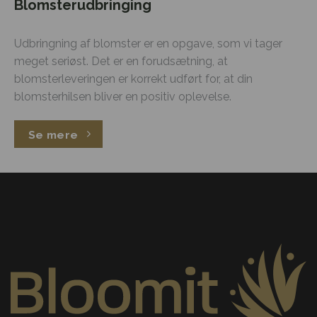
Blomsterudbringing
Udbringning af blomster er en opgave, som vi tager
meget seriøst. Det er en forudsætning, at
blomsterleveringen er korrekt udført for, at din
blomsterhilsen bliver en positiv oplevelse.
Se mere