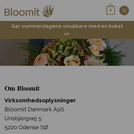
Fortsæt
0
til
indhold
Gør sommerdagene smukkere med en buket
>>
Om Bloomit
Virksomhedsoplysninger
Bloomit Danmark ApS
Unsbjergvej 5
5220 Odense SØ