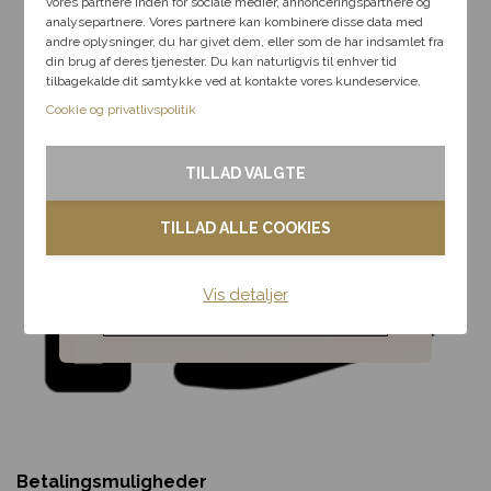
vores partnere inden for sociale medier, annonceringspartnere og
analysepartnere. Vores partnere kan kombinere disse data med
andre oplysninger, du har givet dem, eller som de har indsamlet fra
Fødselsdag
din brug af deres tjenester. Du kan naturligvis til enhver tid
tilbagekalde dit samtykke ved at kontakte vores kundeservice.
Kærlighed
Cookie og privatlivspolitik
Tak & omtanke
TILLAD VALGTE
Kondolence
TILLAD ALLE COOKIES
Blomster til hjemmet
Vis detaljer
Noget andet
Betalingsmuligheder