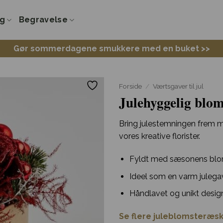
ng
Begravelse
Gør sommerdagene smukkere med en buket >>
Forside
/
Værtsgaver til jul
Julehyggelig blom
Bring julestemningen frem m
vores kreative florister.
Fyldt med sæsonens blom
Ideel som en varm julegav
Håndlavet og unikt design
Se flere juleblomsteræsk