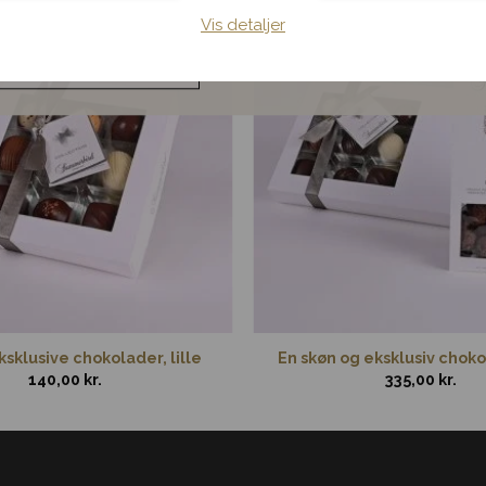
mster til hjemmet
Vis detaljer
Noget andet
sklusive chokolader, lille
En skøn og eksklusiv cho
140,00
kr.
335,00
kr.