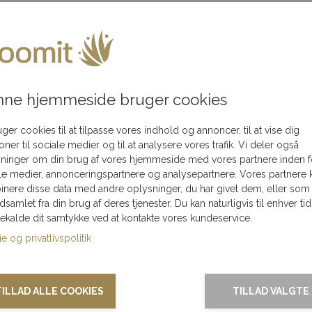
akning
Flot
Levering kun 79,-
Levering
r fået en
ledningen
i hele Danmark
elig rabat
te gave til at sprede glæde og varme i julen. Denne unikke gav
ed dekorative juleelementer for at skabe et smukt og stemn
ne hjemmeside bruger cookies
 anledning, som
il dig, så hjælper vi
eller kolleger og kan også bruges som en del af din egen juleu
ere med at finde den
uger cookies til at tilpasse vores indhold og annoncer, til at vise dig
ket gør hver dekoration unik og mindeværdig.
 rabat til dit svar.
ioner til sociale medier og til at analysere vores trafik. Vi deler også
ninger om din brug af vores hjemmeside med vores partnere inden f
msteræske en hyldest til julens magi og skønhed. Perfekt til 
le medier, annonceringspartnere og analysepartnere. Vores partnere 
Fødselsdag
nere disse data med andre oplysninger, du har givet dem, eller som
ndsamlet fra din brug af deres tjenester. Du kan naturligvis til enhver tid
Kærlighed
gekalde dit samtykke ved at kontakte vores kundeservice.
dag, og lad den bringe elegance og varme til julens højtid.
Se 
e og privatlivspolitik
Tak & omtanke
Kondolence
TILLAD ALLE COOKIES
TILLAD VALGTE