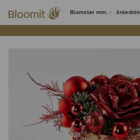
Fortsæt
til
Blomster mm.
Anledni
indhold