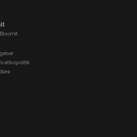
it
 Bloomit
gelser
vatlivspolitik
lere