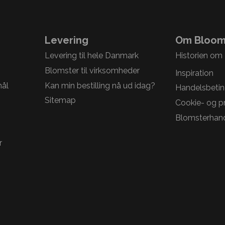
Levering
Om Bloom
Levering til hele Danmark
Historien om
Blomster til virksomheder
Inspiration
mål
Kan min bestilling nå ud idag?
Handelsbetin
Sitemap
Cookie- og pri
Blomsterhand
r