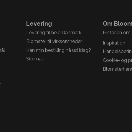
Levering
Om Bloom
Levering til hele Danmark
Historien om
Blomster til virksomheder
Inspiration
mål
Kan min bestilling nå ud idag?
Handelsbetin
Sitemap
Cookie- og pri
Blomsterhand
r