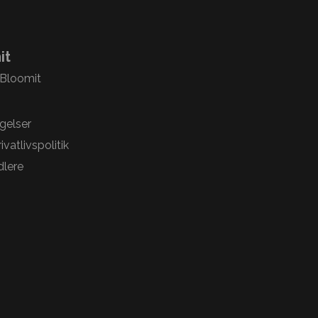
it
 Bloomit
gelser
vatlivspolitik
lere