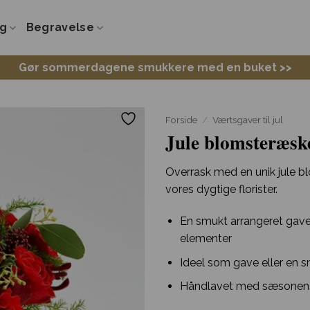
ng
Begravelse
Gør sommerdagene smukkere med en buket >>
Forside
/
Værtsgaver til jul
Jule blomsteræske
Overrask med en unik jule b
vores dygtige florister.
En smukt arrangeret gav
elementer
Ideel som gave eller en sm
Håndlavet med sæsonens