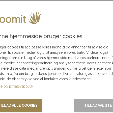
akning
Flot
Levering kun 79,-
Levering
ledningen
i hele Danmark
onlig gave, der er perfekt til julens mange anledninger. Vor
r et unikt og harmonisk udtryk.
ne hjemmeside bruger cookies
ilie, venner eller kolleger. Den kan også bruges som en dekor
uger cookies til at tilpasse vores indhold og annoncer, til at vise dig
ioner til sociale medier og til at analysere vores trafik. Vi deler også
ninger om din brug af vores hjemmeside med vores partnere inden f
vitet og sæsonens bedste materialer. Hver æske er unik og hån
le medier, annonceringspartnere og analysepartnere. Vores partnere 
nere disse data med andre oplysninger, du har givet dem, eller som
ndsamlet fra din brug af deres tjenester. Du kan naturligvis til enhver tid
gekalde dit samtykke ved at kontakte vores kundeservice.
ad den bringe varme og charme til julen.
Se flere julebloms
e og privatlivspolitik
TILLAD ALLE COOKIES
TILLAD VALGTE