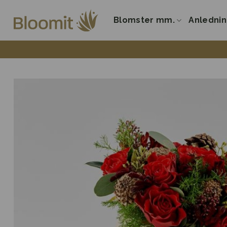
Fortsæt
til
Blomster mm.
Anledni
indhold