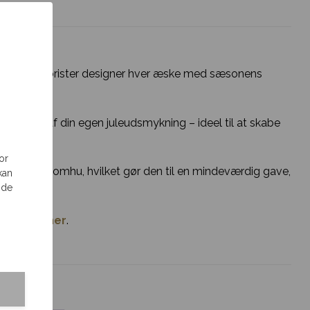
es dygtige florister designer hver æske med sæsonens
ativ del af din egen juleudsmykning – ideel til at skabe
or
dlavet med omhu, hvilket gør den til en mindeværdig gave,
kan
 de
teræsker her
.