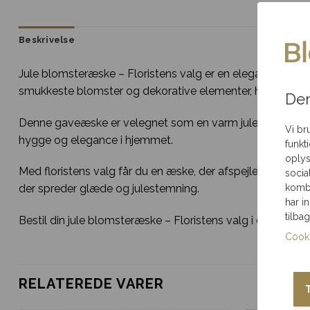
Samme-dags levering
Gratis indp
Ved bestilling inden
pakket til an
Beskrivelse
deadline
Jule blomsteræske – Floristens valg er en elegant og pers
smukkeste blomster og dekorative elementer, hvilket sikre
Brug for hjælp?
Ring til os
Den
på 35 85 80 12
Denne gaveæske er velegnet som en varm julehilsen til fam
Vi br
hygge og elegance i hjemmet.
funkt
oplys
Med floristens valg får du en æske, der afspejler kreati
socia
kombi
der spreder glæde og julestemning.
har i
tilba
Bestil din jule blomsteræske – Floristens valg i dag, og l
Cooki
RELATEREDE VARER