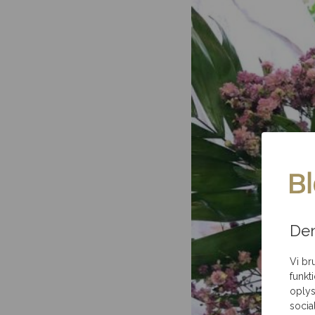
Den
Vi br
funkt
oplys
socia