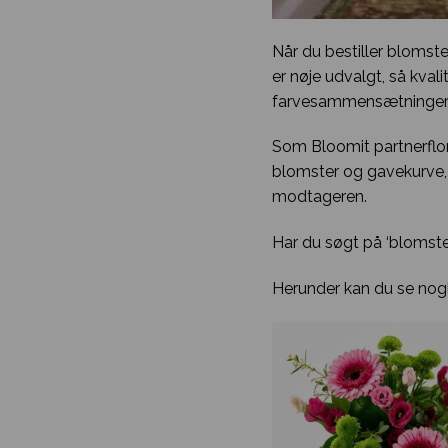
Når du bestiller blomste
er nøje udvalgt, så kval
farvesammensætninger, og
Som Bloomit partnerflori
blomster og gavekurve, d
modtageren.
Har du søgt på ‘blomster
Herunder kan du se nogl