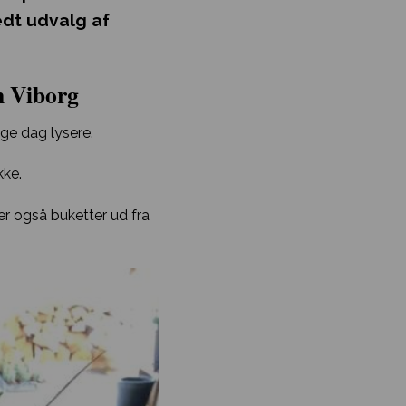
edt udvalg af
n Viborg
ge dag lysere.
kke.
der også buketter ud fra