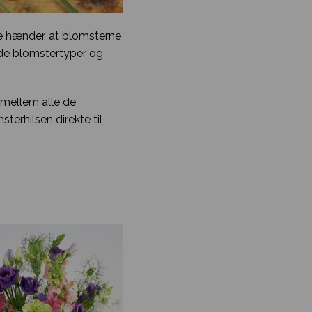
ge hænder, at blomsterne
både blomstertyper og
imellem alle de
terhilsen direkte til