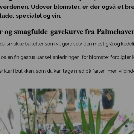
verdenen. Udover blomster, er der også et br
ade, specialøl og vin.
r og smagfulde gavekurve fra Palmehave
u smukke buketter, som vil gøre selv den mest grå og kedeli
 os en fin gestus uanset anledningen, for blomster forpligter i
tter klar i butikken, som du kan tage med på farten, men vi bin