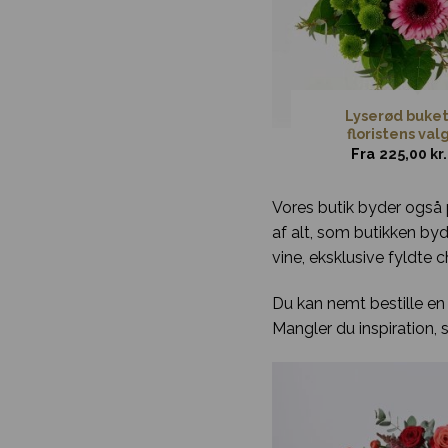
Buket med 25 røde
Lyserød buket
roser
floristens val
1.520,00
kr.
Fra
225,00
kr.
Vores butik byder også 
af alt, som butikken by
vine, eksklusive fyldte
Du kan nemt bestille en 
Mangler du inspiration,