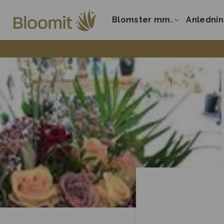
Fortsæt
til
Blomster mm.
Anledni
indhold