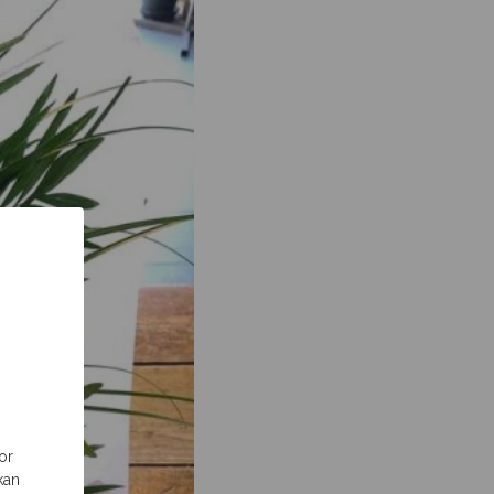
or
kan