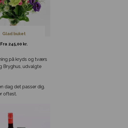
Glad buket
Lys og kærlig buket
Fra
245,00
kr.
Fra
325,00
kr.
ning på kryds og tværs
rg Bryghus, udvalgte
en dag det passer dig.
r oftest.
Nyhed