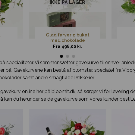
IKKE PÅ LAGER
,
Glad farverig buket
g
med chokolade
Fra
498,00
kr.
på specialiteter. Vi sammensætter gavekurve til enhver anled
der på. Gavekurvene kan bestå af blomster, specialøl fra Vibo
 chokolader samt andre smagfulde lækkerier.
gavekurv online her på bloomit.dk, så sørger vi for levering d
 så kan du herunder se de gavekurve som vores kunder bestille