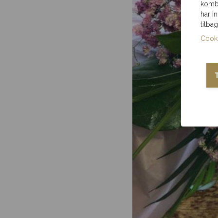
kombi
har i
tilba
Cooki