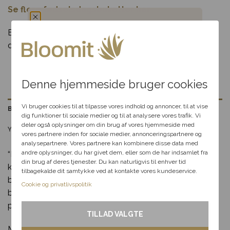
Se flere fødselsdagsbuketter her
Bemærk: Produktet kan variere alt efter sortimentet hos
Du har fået en
den enkelte blomsterbutik. Vase medfølger ikke.
hemmelig rabat
Denne hjemmeside bruger cookies
Vælg en anledning, som
passer til dig, så hjælper vi
Vi bruger cookies til at tilpasse vores indhold og annoncer, til at vise
Beskrivelse
dig videre med at finde den
dig funktioner til sociale medier og til at analysere vores trafik. Vi
perfekte rabat til dit svar.
deler også oplysninger om din brug af vores hjemmeside med
Yderligere information
vores partnere inden for sociale medier, annonceringspartnere og
analysepartnere. Vores partnere kan kombinere disse data med
andre oplysninger, du har givet dem, eller som de har indsamlet fra
“Fødselsdagsbuket – lav og tæt” er en elegant og
Fødselsdag
din brug af deres tjenester. Du kan naturligvis til enhver tid
klassisk buket, der kombinerer sæsonens fineste
tilbagekalde dit samtykke ved at kontakte vores kundeservice.
Kærlighed
blomster i et kompakt og harmonisk design. Denne
Cookie og privatlivspolitik
buket er ideel som en betænksom gave til en særlig
Tak & omtanke
person, der fortjener at blive fejret med stil og skønhed.
TILLAD VALGTE
Med sin lave og tætte form er buketten designet til at