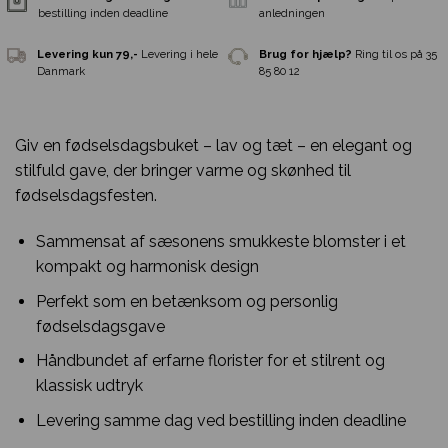
Giv en fødselsdagsbuket – lav og tæt – en elegant og
stilfuld gave, der bringer varme og skønhed til
fødselsdagsfesten.
Sammensat af sæsonens smukkeste blomster i et
kompakt og harmonisk design
Perfekt som en betænksom og personlig
fødselsdagsgave
Samme-dags levering
Ved
Gratis indpakni
bestilling inden deadline
anledningen
Håndbundet af erfarne florister for et stilrent og
klassisk udtryk
Levering kun 79,-
Levering i hele
Brug for hjælp?
R
Levering samme dag ved bestilling inden deadline
Danmark
85 80 12