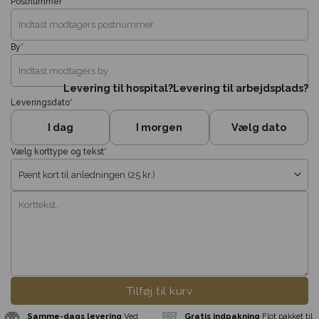
Postnummer
*
By
*
Levering til hospital?
Levering til arbejdsplads?
Leveringsdato
*
I dag
I morgen
Vælg dato
Vælg korttype og tekst
*
Tilføj til kurv