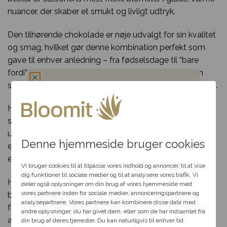
nuancer, der skaber et smukt og livligt udtryk.
Den tilhørende chokolade er nøje udvalgt for sin kvalitet
og smag, hvilket gør denne kombination perfekt som
gave til enhver anledning – fra fødselsdage til “bare
fordi”-gestusser. Buketten og chokoladen tilsammen
sender en kærlig tanke og spreder smil hos modtageren.
Du har fået en
Hos Bloomit tilbyder vi fleksibel levering, så du kan
sende denne skønne gave direkte til døren og skabe en
hemmelig rabat
uforglemmelig oplevelse. Uanset om du ønsker at fejre
Denne hjemmeside bruger cookies
en særlig dag eller blot gøre nogen glad, er denne gave
Vælg en anledning, som
et oplagt valg.
passer til dig, så hjælper vi
Vi bruger cookies til at tilpasse vores indhold og annoncer, til at vise
dig videre med at finde den
dig funktioner til sociale medier og til at analysere vores trafik. Vi
Hver buket er unik og tilpasses sortimentet i den lokale
perfekte rabat til dit svar.
deler også oplysninger om din brug af vores hjemmeside med
vores partnere inden for sociale medier, annonceringspartnere og
blomsterbutik, hvilket sikrer, at produktet altid fremstår
analysepartnere. Vores partnere kan kombinere disse data med
friskt og personligt. Bestil i dag og mærk fordelene ved
andre oplysninger, du har givet dem, eller som de har indsamlet fra
Fødselsdag
at handle lokalt – vi gør det nemt og hurtigt at give en
din brug af deres tjenester. Du kan naturligvis til enhver tid