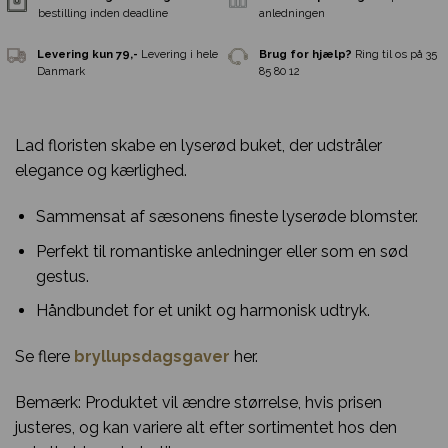
Lad floristen skabe en lyserød buket, der udstråler
elegance og kærlighed.
Sammensat af sæsonens fineste lyserøde blomster.
Perfekt til romantiske anledninger eller som en sød
gestus.
Håndbundet for et unikt og harmonisk udtryk.
Samme-dags levering
Ved
Gratis indpakni
bestilling inden deadline
anledningen
Se flere
bryllupsdagsgaver
her.
Bemærk: Produktet vil ændre størrelse, hvis prisen
Levering kun 79,-
Levering i hele
Brug for hjælp?
R
Danmark
85 80 12
justeres, og kan variere alt efter sortimentet hos den