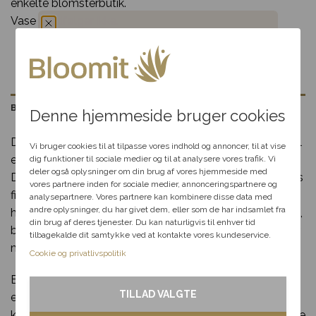
enkelte blomsterbutik.
Vase medfølger ikke.
Du har fået en
hemmelig rabat
Beskrivelse
Denne hjemmeside bruger cookies
Vælg en anledning, som
Den lyserøde buket “Floristens valg” er et perfekt valg til
passer til dig, så hjælper vi
Vi bruger cookies til at tilpasse vores indhold og annoncer, til at vise
dig videre med at finde den
enhver, der elsker det romantiske og elegante udtryk.
dig funktioner til sociale medier og til at analysere vores trafik. Vi
perfekte rabat til dit svar.
deler også oplysninger om din brug af vores hjemmeside med
Denne buket sammensættes af floristen med sæsonens
vores partnere inden for sociale medier, annonceringspartnere og
fineste lyserøde blomster, hvilket gør hver buket unik og
analysepartnere. Vores partnere kan kombinere disse data med
andre oplysninger, du har givet dem, eller som de har indsamlet fra
harmonisk. Den er ideel til anledninger som fødselsdage,
Fødselsdag
din brug af deres tjenester. Du kan naturligvis til enhver tid
bryllupsdage eller som en kærlig gestus for at vise, hvor
tilbagekalde dit samtykke ved at kontakte vores kundeservice.
Kærlighed
meget du holder af nogen.
Cookie og privatlivspolitik
Buketten bindes med omhu og kreativitet, hvilket sikrer
Tak & omtanke
TILLAD VALGTE
en smuk og frisk sammensætning. Størrelsen og prisen
kan justeres efter dine ønsker, så buketten passer til både