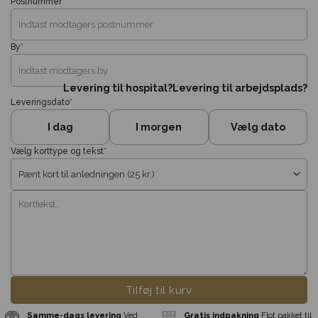
Postnummer
*
By
*
Levering til hospital?
Levering til arbejdsplads?
Leveringsdato
*
I dag
I morgen
Vælg dato
Vælg korttype og tekst
*
Tilføj til kurv