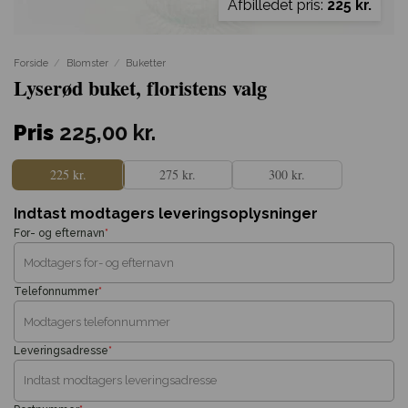
Afbilledet pris:
225 kr.
Forside
/
Blomster
/
Buketter
Lyserød buket, floristens valg
Pris
225,00
kr.
225 kr.
275 kr.
300 kr.
Indtast modtagers leveringsoplysninger
For- og efternavn
*
Telefonnummer
*
Leveringsadresse
*