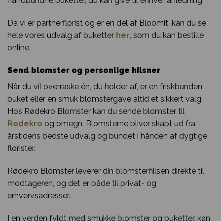
håndbundne buketter, du kan give til enhver anledning
Da vi er partnerflorist og er en del af Bloomit, kan du se
hele vores udvalg af buketter
her
, som du kan bestille
online.
Send blomster og personlige hilsner
Når du vil overraske én, du holder af, er en friskbunden
buket eller en smuk blomstergave altid et sikkert valg.
Hos Rødekro Blomster kan du sende blomster til
Rødekro
og omegn. Blomsterne bliver skabt ud fra
årstidens bedste udvalg og bundet i hånden af dygtige
florister.
Rødekro Blomster leverer din blomsterhilsen direkte til
modtageren, og det er både til privat- og
erhvervsadresser.
I en verden fyldt med smukke blomster og buketter, kan