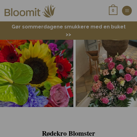
Fortsæt
0
til
indhold
Gør sommerdagene smukkere med en buket
>>
Rødekro Blomster