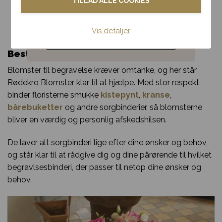
TILLAD ALLE COOKIES
glasskjuler
skjuler
Blomster til hjemmet
275,00
kr.
229,00
kr.
Vis detaljer
Noget andet
Bestil alt inden for begravelse
Blomster til begravelse kræver omtanke, og her står
Rødekro Blomster klar til at hjælpe. Med stor respekt
binder floristerne smukke
kistepynt
,
kranse
,
bårebuketter
og andre sorgbinderier, så blomsterne
bliver en værdig og personlig afskedshilsen.
De laver alt sorgbinderi lige efter dine ønsker og behov,
og står klar til at rådgive dig og dine pårørende til hvilket
begravlsesbinderi, der passer til netop dine ønsker og
behov.