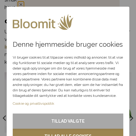
have.
Du har fået en
Giv en grøn værtindegave
Udover buketter kan du også købe din næste vært- eller
hemmelig rabat
værtindegave. Vi kan tilbyde dig et stort udvalg af både
Denne hjemmeside bruger cookies
indendørs
– og udendørsplanter. Vores udvalg giver dig
Vælg en anledning, som
mulighed for at finde den helt perfekte plante, som du
passer til dig, så hjælper vi
Vi bruger cookies til at tilpasse vores indhold og annoncer, til at vise
kan give til dig selv eller en ven.
dig videre med at finde den
dig funktioner til sociale medier og til at analysere vores trafik. Vi
perfekte rabat til dit svar.
deler også oplysninger om din brug af vores hjemmeside med
vores partnere inden for sociale medier, annonceringspartnere og
analysepartnere. Vores partnere kan kombinere disse data med
andre oplysninger, du har givet dem, eller som de har indsamlet fra
Fødselsdag
din brug af deres tjenester. Du kan naturligvis til enhver tid
tilbagekalde dit samtykke ved at kontakte vores kundeservice.
Kærlighed
Cookie og privatlivspolitik
Tak & omtanke
TILLAD VALGTE
Kondolence
Hvid orkide i
Monstera i rustik