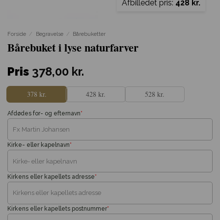
Afbilledet pris:
428 kr.
Forside
/
Begravelse
/
Bårebuketter
Bårebuket i lyse naturfarver
Pris
378,00
kr.
378 kr.
428 kr.
528 kr.
Afdødes for- og efternavn
*
Kirke- eller kapelnavn
*
Kirkens eller kapellets adresse
*
Kirkens eller kapellets postnummer
*