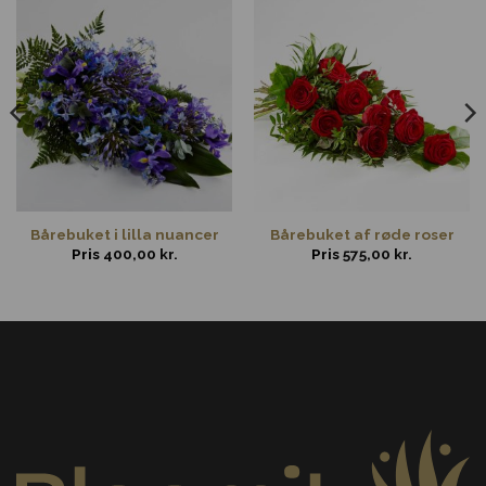
Bårebuket i lilla nuancer
Bårebuket af røde roser
Pris
400,00
kr.
Pris
575,00
kr.