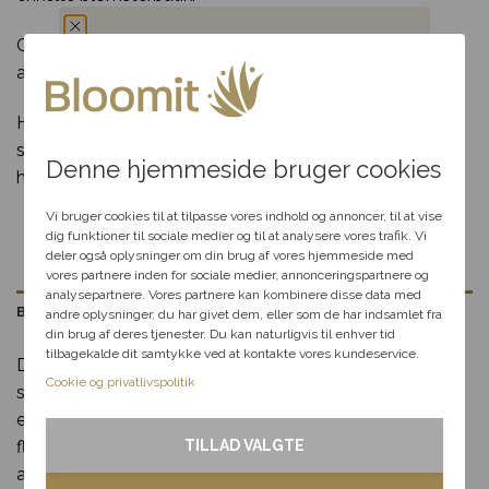
bestilling inden deadline
anledningen
Gå på opdagelse i vores udvalg af
bårebuketter
og
Levering kun 79,-
Levering i hele
Brug for hjælp?
R
andre
begravelsesblomster
.
Du har fået en
Danmark
85 80 12
Hvis du ønsker bånd på bårebuketten, anbefaler vi en
hemmelig rabat
størrelse fra minimum 400 kr., så båndet ligger
Denne hjemmeside bruger cookies
harmonisk og ikke kommer til at dominere blomsterne.
Vælg en anledning, som
passer til dig, så hjælper vi
Vi bruger cookies til at tilpasse vores indhold og annoncer, til at vise
dig videre med at finde den
dig funktioner til sociale medier og til at analysere vores trafik. Vi
perfekte rabat til dit svar.
deler også oplysninger om din brug af vores hjemmeside med
vores partnere inden for sociale medier, annonceringspartnere og
analysepartnere. Vores partnere kan kombinere disse data med
Beskrivelse
andre oplysninger, du har givet dem, eller som de har indsamlet fra
Fødselsdag
din brug af deres tjenester. Du kan naturligvis til enhver tid
tilbagekalde dit samtykke ved at kontakte vores kundeservice.
Denne bårebuket i lyse naturfarver er en smuk og enkel
Kærlighed
Cookie og privatlivspolitik
sammensætning af blomster, der udstråler ro og
elegance. Buketten er håndbundet af vores erfarne
Tak & omtanke
florister, der nøje vælger de bedste blomster for at sikre,
TILLAD VALGTE
at buketten fremstår både harmonisk og smuk.
Kondolence