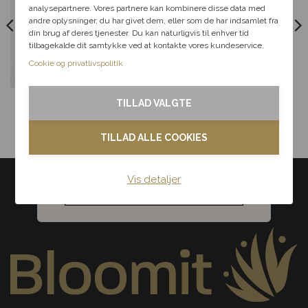
analysepartnere. Vores partnere kan kombinere disse data med
andre oplysninger, du har givet dem, eller som de har indsamlet fra
Fødselsdag
din brug af deres tjenester. Du kan naturligvis til enhver tid
tilbagekalde dit samtykke ved at kontakte vores kundeservice.
Kærlighed
Cookie og privatlivspolitik
Tak & omtanke
Husets rødvin
3 stk. Blomsternæring
TILLAD VALGTE
145,00
kr.
15,00
kr.
Kondolence
TILLAD ALLE COOKIES
Blomster til hjemmet
Vis detaljer
Noget andet