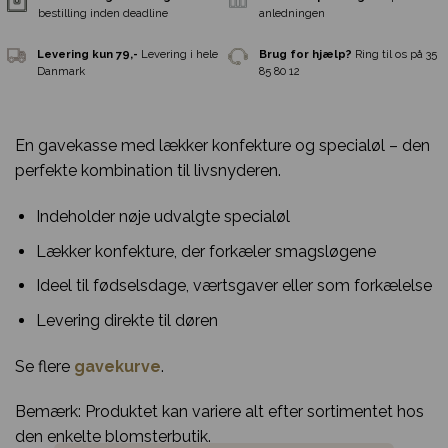
En gavekasse med lækker konfekture og specialøl – den
perfekte kombination til livsnyderen.
Indeholder nøje udvalgte specialøl
Lækker konfekture, der forkæler smagsløgene
Ideel til fødselsdage, værtsgaver eller som forkælelse
Levering direkte til døren
Samme-dags levering
Ved
Gratis indpakni
bestilling inden deadline
anledningen
Se flere
gavekurve
.
Levering kun 79,-
Levering i hele
Brug for hjælp?
R
Bemærk: Produktet kan variere alt efter sortimentet hos
Danmark
85 80 12
den enkelte blomsterbutik.