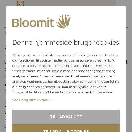
Du har fået en
hemmelig rabat
Beskrivelse
Denne hjemmeside bruger cookies
Giv en gave, der forkæler både ganen og sanserne, med
Vælg en anledning, som
denne eksklusive gavekasse fyldt med specialøl og
passer til dig, så hjælper vi
Vi bruger cookies til at tilpasse vores indhold og annoncer, til at vise
dig videre med at finde den
dig funktioner til sociale medier og til at analysere vores trafik. Vi
lækker konfekture. Gavekassen er nøje sammensat for at
perfekte rabat til dit svar.
deler også oplysninger om din brug af vores hjemmeside med
give modtageren en oplevelse af kvalitet og smag. De
vores partnere inden for sociale medier, annonceringspartnere og
udsøgte specialøl er håndplukket for deres karakter og
analysepartnere. Vores partnere kan kombinere disse data med
andre oplysninger, du har givet dem, eller som de har indsamlet fra
Fødselsdag
smag, mens konfekturen tilfører en sød og luksuriøs
din brug af deres tjenester. Du kan naturligvis til enhver tid
detalje.
tilbagekalde dit samtykke ved at kontakte vores kundeservice.
Kærlighed
Cookie og privatlivspolitik
Denne gavekasse er perfekt til fødselsdage, som
Tak & omtanke
værtsgave eller til en særlig anledning, hvor du vil vise
TILLAD VALGTE
omtanke og forkælelse. Kombinationen af øl og
Kondolence
konfekture gør gaven alsidig og ideel til både ham og
TILLAD ALLE COOKIES