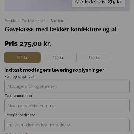
Afbilledet pris:
275 kr.
Forside
/
Positive tanker
/
Bare fordi
Gavekasse med lækker konfekture og øl
Pris
275,00
kr.
275 kr.
325 kr.
375 kr.
Indtast modtagers leveringsoplysninger
For- og efternavn
*
Telefonnummer
*
Leveringsadresse
*