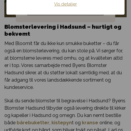
Vis detaljer
Noget andet
Blomsterlevering i Hadsund – hurtigt og
bekvemt
Med Bloomit får du ikke kun smukke buketter – du får
også en blomsterlevering, du kan stole på. Vi sørger for,
at blomsterne leveres med omhu, og at kvaliteten altid
er i top. Vores samarbejde med Byens Blomster
Hadsund sikrer, at du støtter lokalt samtidig med, at du
får adgang til vores landsdækkende sortiment og
kundeservice.
Skal du sende blomster til begravelse i Hadsund? Byens
Blomster Hadsund tilbyder også levering direkte til kirker
og kapeller i Hadsund og omegn. Du kan nemt bestille
både
bårebuketter
,
kistepyn
t og
kranse
online, og
udfylde kort og bånd, som bliver trykt og påsat. Lad os