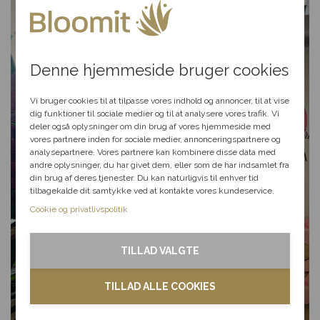
Du har fået en
hemmelig rabat
Denne hjemmeside bruger cookies
Vælg en anledning, som
passer til dig, så hjælper vi
Vi bruger cookies til at tilpasse vores indhold og annoncer, til at vise
dig videre med at finde den
dig funktioner til sociale medier og til at analysere vores trafik. Vi
perfekte rabat til dit svar.
deler også oplysninger om din brug af vores hjemmeside med
vores partnere inden for sociale medier, annonceringspartnere og
analysepartnere. Vores partnere kan kombinere disse data med
andre oplysninger, du har givet dem, eller som de har indsamlet fra
Fødselsdag
din brug af deres tjenester. Du kan naturligvis til enhver tid
tilbagekalde dit samtykke ved at kontakte vores kundeservice.
Kærlighed
Cookie og privatlivspolitik
Tak & omtanke
TILLAD VALGTE
Kondolence
TILLAD ALLE COOKIES
Blomster til hjemmet