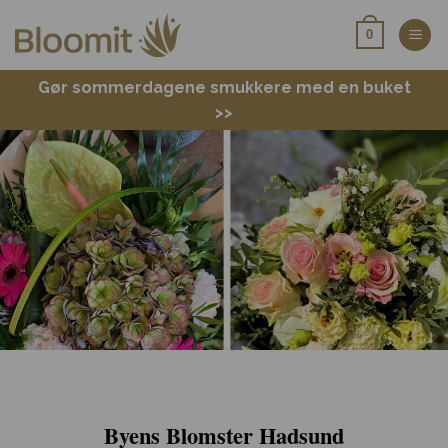
Fortsæt
0
til
indhold
Gør sommerdagene smukkere med en buket
>>
Byens Blomster Hadsund