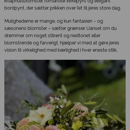
knaphulsblomster, romantisk kirkepynt og elegant
bordpynt, der sætter prikken over i’et til jeres store dag.
Mulighederne er mange, og kun fantasien – og
sæsonens blomster – sætter grænser. Uanset om du
drømmer om noget stilrent og nedtonet eller
blomstrende og farverigt, hjælper vi med at gøre jeres
vision til virkelighed med kærlighed i hver eneste stilk.