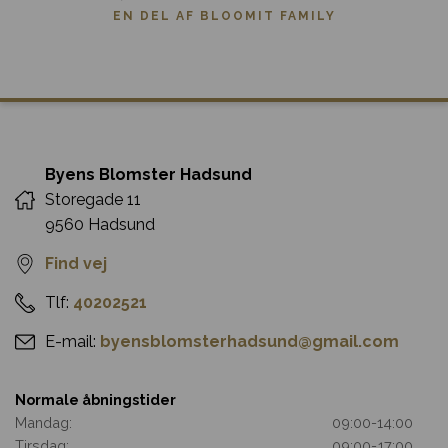
EN DEL AF BLOOMIT FAMILY
Byens Blomster Hadsund
Storegade 11
9560 Hadsund
Find vej
Tlf:
40202521
E-mail:
byensblomsterhadsund@gmail.com
Normale åbningstider
Mandag:
09:00
-
14:00
Tirsdag:
09:00
-
17:00