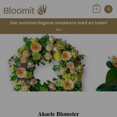
Fortsæt
0
til
indhold
Gør sommerdagene smukkere med en buket
>>
Akacie Blomster