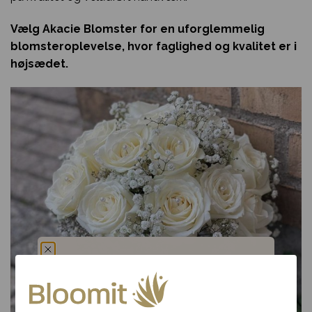
Vælg Akacie Blomster for en uforglemmelig
blomsteroplevelse, hvor faglighed og kvalitet er i
højsædet.
Du har fået en