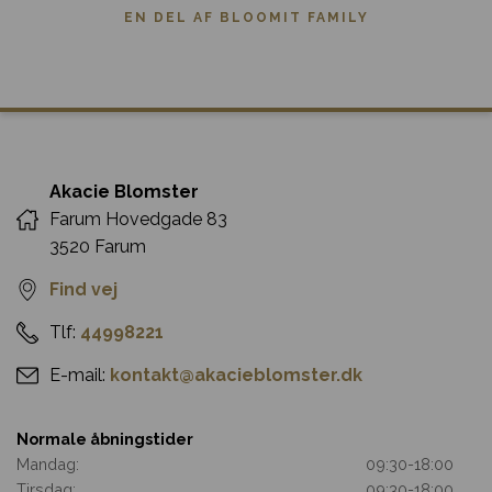
EN DEL AF BLOOMIT FAMILY
Akacie Blomster
Farum Hovedgade 83
3520 Farum
Find vej
Tlf:
44998221
E-mail:
kontakt@akacieblomster.dk
Normale åbningstider
Mandag:
09:30
-
18:00
Tirsdag:
09:30
-
18:00