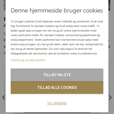
hemmelig rabat
Denne hjemmeside bruger cookies
Vælg en anledning, som
Bårebuketter og begravelsesbinderier i Farum og
passer til dig, så hjælper vi
Vi bruger cookies til at tilpasse vores indhold og annoncer, til at vise
omegn
dig videre med at finde den
dig funktioner til sociale medier og til at analysere vores trafik. Vi
perfekte rabat til dit svar.
deler også oplysninger om din brug af vores hjemmeside med
Vi tilbyder et bredt udvalg af begravelsesbinderier,
vores partnere inden for sociale medier, annonceringspartnere og
inklusiv bårebuketter, der passer til ethvert budget. Vores
analysepartnere. Vores partnere kan kombinere disse data med
andre oplysninger, du har givet dem, eller som de har indsamlet fra
Fødselsdag
erfaring sikrer, at dine ønsker bliver opfyldt med omtanke
din brug af deres tjenester. Du kan naturligvis til enhver tid
og respekt.
tilbagekalde dit samtykke ved at kontakte vores kundeservice.
Kærlighed
Cookie og privatlivspolitik
Tak & omtanke
TILLAD VALGTE
Kondolence
TILLAD ALLE COOKIES
Blomster til hjemmet
Vis detaljer
Noget andet
Mindefuld
Fin bårebuket i