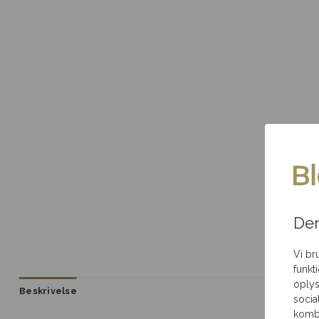
Samme-dags levering
Gratis indp
Ved bestilling inden
pakket til an
deadline
Brug for hjælp?
Ring til os
på 35 85 80 12
Den
Vi br
funkt
oplys
Beskrivelse
socia
kombi