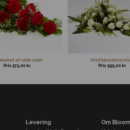
ebuket af røde roser
Hvid båredekorati
Pris
575,00
kr.
Pris
995,00
kr.
Levering
Om Bloom