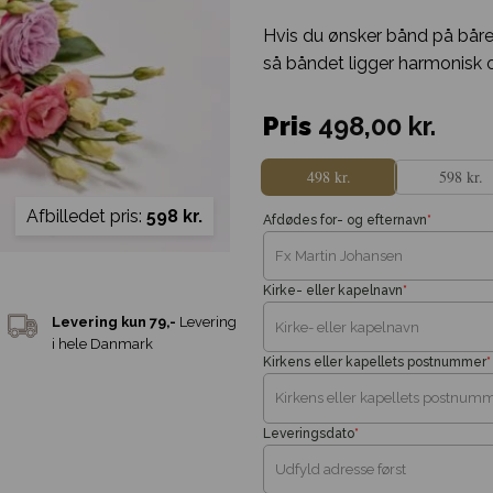
Hvis du ønsker bånd på båreb
så båndet ligger harmonisk 
Pris
498,00
kr.
498 kr.
598 kr.
Afbilledet pris:
598 kr.
Afdødes for- og efternavn
*
Kirke- eller kapelnavn
*
Kirkens eller kapellets postnummer
*
Leveringsdato
*