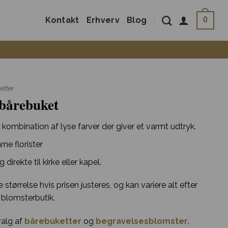
Kontakt
Erhverv
Blog
0
etter
bårebuket
 kombination af lyse farver der giver et varmt udtryk.
ne florister
 direkte til kirke eller kapel.
tørrelse hvis prisen justeres, og kan variere alt efter
 blomsterbutik.
valg af
bårebuketter
og
begravelsesblomster
.