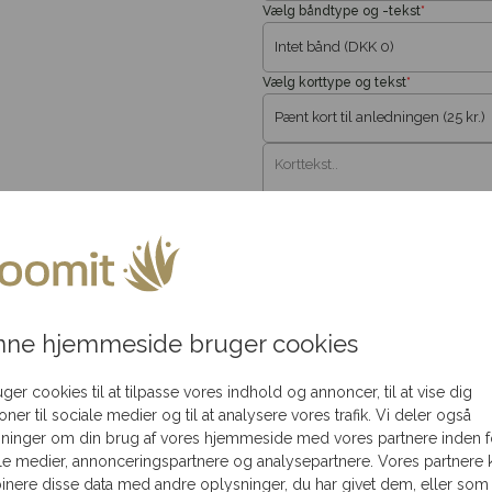
Vælg båndtype og -tekst
*
akning
Flot
Levering kun 79,-
Levering
ledningen
i hele Danmark
Vælg korttype og tekst
*
ne hjemmeside bruger cookies
uger cookies til at tilpasse vores indhold og annoncer, til at vise dig
ioner til sociale medier og til at analysere vores trafik. Vi deler også
ninger om din brug af vores hjemmeside med vores partnere inden f
le medier, annonceringspartnere og analysepartnere. Vores partnere 
nere disse data med andre oplysninger, du har givet dem, eller som