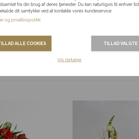
yse farver, som giver en flot og enkel afsked. Buketten er
ndsamlet fra din brug af deres tjenester. Du kan naturligvis til enhver tid
onisk helhed.
gekalde dit samtykke ved at kontakte vores kundeservice.
e og privatlivspolitik
t udtryk.
e, at buketten fremstår både smuk og velafbalanceret.
TILLAD ALLE COOKIES
TILLAD VALGTE
apel, så du kan være sikker på, at den når frem på den ønskede d
Vis detaljer
gravelsesblomster
.