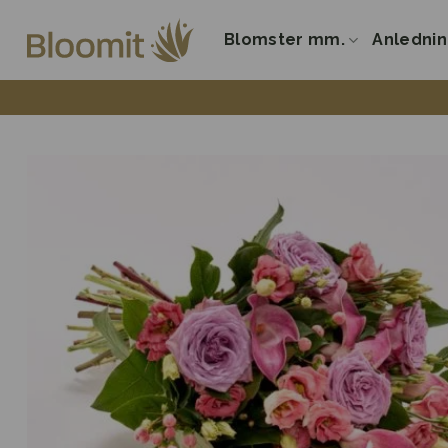
Fortsæt
til
Blomster mm.
Anledni
indhold