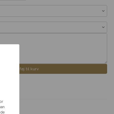
Tilføj til kurv
or
kan
 de