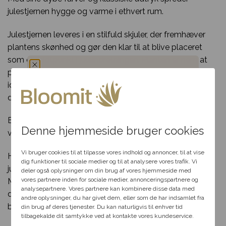
julestjernen hygge og varme i ethvert rum.
Julestjernen leveres i en stilfuld skjuler, der fremhæver
plantens skønhed og gør den klar til at blive placeret
som et midtpunkt i juleindretningen. Planten er nem at
pleje og kendt for sin holdbarhed, hvilket gør den til en
ideel gave til venner, familie eller som en forkælelse til
Du har fået en
dig selv.
hemmelig rabat
Bemærk, at julestjernens farve og skjulerens design kan
Denne hjemmeside bruger cookies
variere afhængigt af floristens aktuelle sortiment.
Vælg en anledning, som
passer til dig, så hjælper vi
Vi bruger cookies til at tilpasse vores indhold og annoncer, til at vise
Hos Bloomit er vi dedikerede til at levere smukke
dig videre med at finde den
dig funktioner til sociale medier og til at analysere vores trafik. Vi
juleblomster og planter, der skaber glæde og varme.
perfekte rabat til dit svar.
deler også oplysninger om din brug af vores hjemmeside med
vores partnere inden for sociale medier, annonceringspartnere og
Med fleksibel levering direkte til døren kan du sende
analysepartnere. Vores partnere kan kombinere disse data med
denne klassiske julestjerne som en kærlig hilsen eller en
andre oplysninger, du har givet dem, eller som de har indsamlet fra
Fødselsdag
betænksom gave.
din brug af deres tjenester. Du kan naturligvis til enhver tid
tilbagekalde dit samtykke ved at kontakte vores kundeservice.
Kærlighed