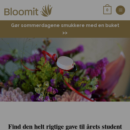
Fortsæt
0
til
indhold
Gør sommerdagene smukkere med en buket
>>
Find den helt rigtige gave til årets student