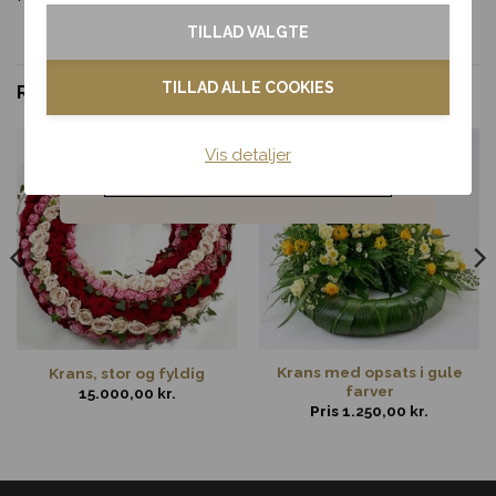
Tak & omtanke
TILLAD VALGTE
Kondolence
TILLAD ALLE COOKIES
RELATEREDE VARER
Blomster til hjemmet
Vis detaljer
Noget andet
Krans med opsats i gule
Krans, stor og fyldig
farver
15.000,00
kr.
Pris
1.250,00
kr.