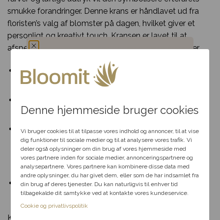
smukke forandringer. Denne krans er håndlavet ud fra
floristen’s valg af blomster på dagen, hvilket giver et
personligt og kreativt touch. Kransen er lavet til at
afspejle de smukkeste sensommer- og efterårsfarver.
Du har fået en
Lavet med sæsonens blomster som asters,
chrysantemum, og naturens egne elementer.
hemmelig rabat
Perfekt som en simpel men smuk hyldest til den
Denne hjemmeside bruger cookies
afdøde.
Vælg en anledning, som
Den luftige struktur giver et let og naturligt udtryk.
passer til dig, så hjælper vi
Vi bruger cookies til at tilpasse vores indhold og annoncer, til at vise
dig videre med at finde den
dig funktioner til sociale medier og til at analysere vores trafik. Vi
Afbillede krans har en størrelse på Ø 60-70 cm. til
perfekte rabat til dit svar.
deler også oplysninger om din brug af vores hjemmeside med
2.500 kr. Bestil i dag og få levering samme dag ved
vores partnere inden for sociale medier, annonceringspartnere og
bestilling inden deadline.
analysepartnere. Vores partnere kan kombinere disse data med
andre oplysninger, du har givet dem, eller som de har indsamlet fra
Fødselsdag
Kransen måler ca. Ø 60-70 cm i pris 2.500 kr.
din brug af deres tjenester. Du kan naturligvis til enhver tid
tilbagekalde dit samtykke ved at kontakte vores kundeservice.
færdigpyntet og leveres med et luftigt udtryk.
Kærlighed
Cookie og privatlivspolitik
Kan leveres direkte til kirken eller kapellet.