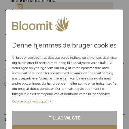
arrangementets tone.
bestilling inden deadline
anledningen
Personliggør din hilsen:
Tilføj et smukt bånd med
Levering kun 79,-
Levering i hele
Brug for hjælp?
R
personlig besked for at skabe et personligt og
Du har fået en
Danmark
85 80 12
meningsfuldt minde.
hemmelig rabat
Kvalitetsgaranti:
Vi sikrer høj kvalitet i alle detaljer –
blomsterne kan variere efter sæson, men udtrykket
Denne hjemmeside bruger cookies
forbliver elegant og værdigt.
Vælg en anledning, som
passer til dig, så hjælper vi
Vi bruger cookies til at tilpasse vores indhold og annoncer, til at vise
Bemærk: Kransen vil ændre størrelse hvis prisen justeres.
dig videre med at finde den
dig funktioner til sociale medier og til at analysere vores trafik. Vi
perfekte rabat til dit svar.
deler også oplysninger om din brug af vores hjemmeside med
Billedet illustrerer stil, størrelse, form og farve, hvorfor
vores partnere inden for sociale medier, annonceringspartnere og
der kan forekomme afvigelser i forhold til årstiden og
analysepartnere. Vores partnere kan kombinere disse data med
blomsterforretningens sortiment.
andre oplysninger, du har givet dem, eller som de har indsamlet fra
Fødselsdag
din brug af deres tjenester. Du kan naturligvis til enhver tid
tilbagekalde dit samtykke ved at kontakte vores kundeservice.
Kærlighed
Cookie og privatlivspolitik
Tak & omtanke
TILLAD VALGTE
Beskrivelse
Kondolence