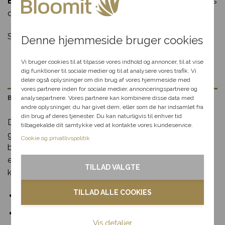
Du har fået en
Bemærk:
Produktet kan variere alt efter sortimentet hos
bestilling inden deadline
anledningen
den enkelte blomsterbutik.
hemmelig rabat
Levering kun 79,-
Levering i hele
Brug for hjælp?
R
Se flere mindeprodukter i vores
Begravelse
kategori.
Denne hjemmeside bruger cookies
Danmark
85 80 12
Vælg en anledning, som
passer til dig, så hjælper vi
Vi bruger cookies til at tilpasse vores indhold og annoncer, til at vise
dig videre med at finde den
dig funktioner til sociale medier og til at analysere vores trafik. Vi
perfekte rabat til dit svar.
deler også oplysninger om din brug af vores hjemmeside med
vores partnere inden for sociale medier, annonceringspartnere og
Beskrivelse
analysepartnere. Vores partnere kan kombinere disse data med
andre oplysninger, du har givet dem, eller som de har indsamlet fra
Fødselsdag
din brug af deres tjenester. Du kan naturligvis til enhver tid
Denne klassiske kistepynt i røde farver er designet til at
tilbagekalde dit samtykke ved at kontakte vores kundeservice.
Kærlighed
give et stærkt og ærefuldt udtryk ved afskeden. Pynten
Cookie og privatlivspolitik
består af sæsonens blomster, der tilfører dybde og
Tak & omtanke
elegance, hvilket gør den velegnet til både kirker og
TILLAD VALGTE
kapeller.
Kondolence
TILLAD ALLE COOKIES
Stilfuldt design i harmoniske røde nuancer
Blomster til hjemmet
Tilpasses med blomster efter sæson
Vis detaljer