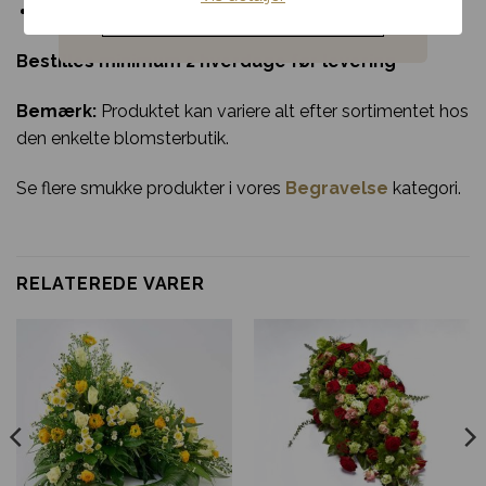
Noget andet
Ideel til at dække hele kistelåget
Bestilles minimum 2 hverdage før levering
Bemærk:
Produktet kan variere alt efter sortimentet hos
den enkelte blomsterbutik.
Se flere smukke produkter i vores
Begravelse
kategori.
RELATEREDE VARER