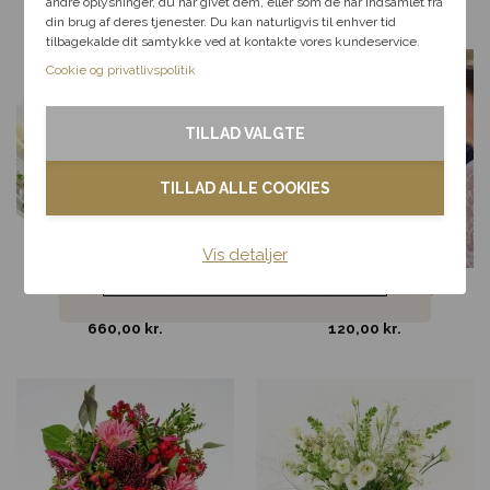
andre oplysninger, du har givet dem, eller som de har indsamlet fra
Fødselsdag
din brug af deres tjenester. Du kan naturligvis til enhver tid
tilbagekalde dit samtykke ved at kontakte vores kundeservice.
Kærlighed
Cookie og privatlivspolitik
Tak & omtanke
TILLAD VALGTE
Kondolence
TILLAD ALLE COOKIES
Blomster til hjemmet
Vis detaljer
Noget andet
Ti hvide roser til
En lyserød rose til
konfirmanderne
konfirmanden
660,00
kr.
120,00
kr.