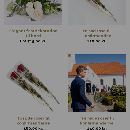
Elegant festdekoration
En rød rose til
til bord
konfirmanden
Fra
715,00
kr.
120,00
kr.
To røde roser til
Tre røde roser til
konfirmanderne
konfirmanderne
180,00
kr.
240,00
kr.