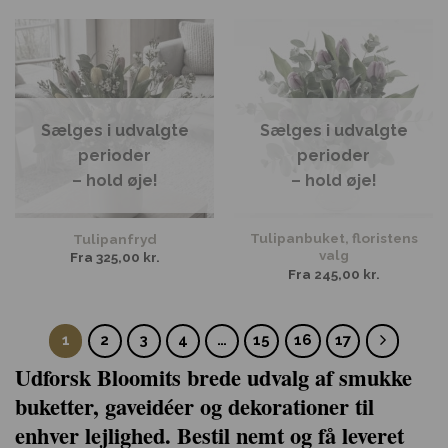
Sælges i udvalgte
Sælges i udvalgte
perioder
perioder
– hold øje!
– hold øje!
Tulipanbuket, floristens
Tulipanfryd
valg
Fra
325,00
kr.
Fra
245,00
kr.
1
2
3
4
…
15
16
17
Udforsk Bloomits brede udvalg af smukke
buketter, gaveidéer og dekorationer til
enhver lejlighed. Bestil nemt og få leveret