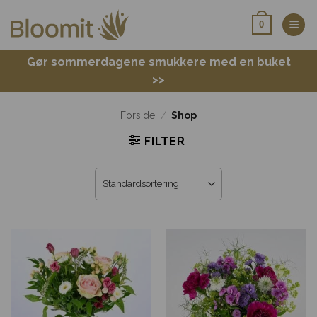
Fortsæt
0
til
indhold
Gør sommerdagene smukkere med en buket
>>
Forside
/
Shop
FILTER