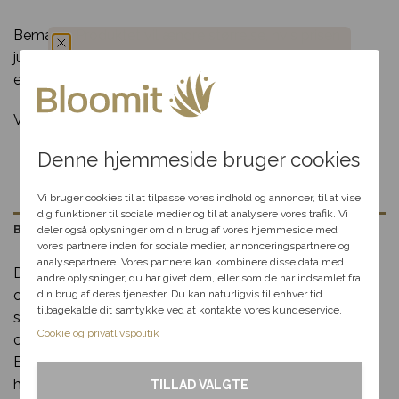
bestilling inden deadline
anledningen
Bemærk: Produktet vil ændre størrelse, hvis prisen
Levering kun 79,-
Levering i hele
Brug for hjælp?
R
justeres, og kan variere alt efter sortimentet hos den
Danmark
85 80 12
enkelte blomsterbutik.
Du har fået en
Vase medfølger ikke.
hemmelig rabat
Denne hjemmeside bruger cookies
Vælg en anledning, som
passer til dig, så hjælper vi
Vi bruger cookies til at tilpasse vores indhold og annoncer, til at vise
dig videre med at finde den
dig funktioner til sociale medier og til at analysere vores trafik. Vi
perfekte rabat til dit svar.
Beskrivelse
deler også oplysninger om din brug af vores hjemmeside med
vores partnere inden for sociale medier, annonceringspartnere og
analysepartnere. Vores partnere kan kombinere disse data med
Den farverige vinterbuket er det perfekte valg til at lyse
andre oplysninger, du har givet dem, eller som de har indsamlet fra
Fødselsdag
op i de kolde måneder. Med sin unikke kombination af
din brug af deres tjenester. Du kan naturligvis til enhver tid
tilbagekalde dit samtykke ved at kontakte vores kundeservice.
sæsonens blomster og vintergrønt skaber den en varm
Kærlighed
Cookie og privatlivspolitik
og indbydende stemning, uanset hvor den placeres.
Buketten bindes med kærlig hånd af erfarne florister og
Tak & omtanke
har et elegant og livligt udtryk, der gør den til en oplagt
TILLAD VALGTE