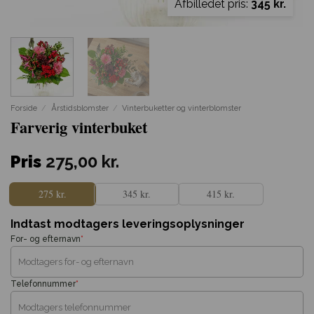
Afbilledet pris:
345 kr.
Forside
/
Årstidsblomster
/
Vinterbuketter og vinterblomster
Farverig vinterbuket
Pris
275,00
kr.
275 kr.
345 kr.
415 kr.
Indtast modtagers leveringsoplysninger
For- og efternavn
*
Telefonnummer
*