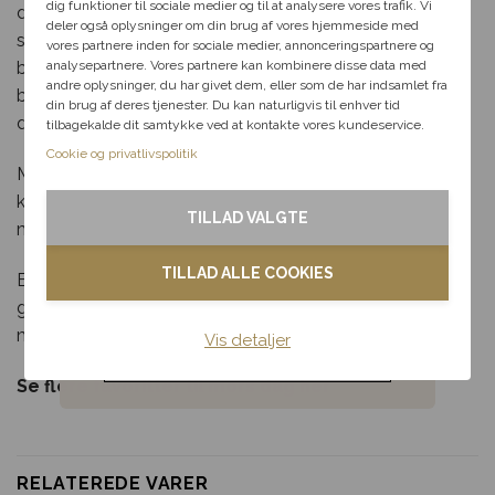
dig videre med at finde den
dig funktioner til sociale medier og til at analysere vores trafik. Vi
du altid sender en personlig gave, der er frisk, aktuel og
perfekte rabat til dit svar.
deler også oplysninger om din brug af vores hjemmeside med
sammensat med omtanke. Samtidig støtter du lokalt
vores partnere inden for sociale medier, annonceringspartnere og
analysepartnere. Vores partnere kan kombinere disse data med
blomsterhåndværk, da leveringen varetages af en lokal
andre oplysninger, du har givet dem, eller som de har indsamlet fra
Fødselsdag
blomsterbutik, som lægger stolthed i hver eneste
din brug af deres tjenester. Du kan naturligvis til enhver tid
detalje.
tilbagekalde dit samtykke ved at kontakte vores kundeservice.
Kærlighed
Cookie og privatlivspolitik
Mors dag handler om at vise taknemmelighed og
Tak & omtanke
kærlighed – og med denne gavekasse gør du det på en
TILLAD VALGTE
måde, der både kan ses, mærkes og smages.
Kondolence
TILLAD ALLE COOKIES
Bestil din
mors dag gavekasse
med buket i dag og
Blomster til hjemmet
glæd din mor med en sanselig og kærlig overraskelse –
med hurtig levering ved bestilling inden deadline.
Vis detaljer
Noget andet
Se flere favoritter til mors dag her
RELATEREDE VARER