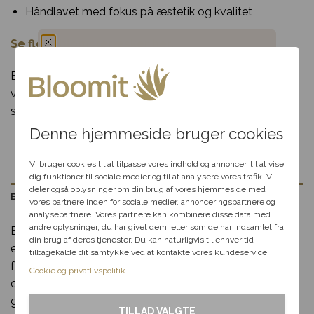
Samme-dags levering
Ved
Gratis indpakni
Håndlavet med fokus på æstetik og kvalitet
bestilling inden deadline
anledningen
Se flere blomsteræsker her
.
Levering kun 79,-
Levering i hele
Brug for hjælp?
R
Du har fået en
Danmark
85 80 12
Bemærk: Design og blomstersammensætning kan
variere afhængigt af floristens kreative valg og
hemmelig rabat
sæsonens sortiment.
Denne hjemmeside bruger cookies
Vælg en anledning, som
passer til dig, så hjælper vi
Vi bruger cookies til at tilpasse vores indhold og annoncer, til at vise
dig videre med at finde den
dig funktioner til sociale medier og til at analysere vores trafik. Vi
perfekte rabat til dit svar.
deler også oplysninger om din brug af vores hjemmeside med
Beskrivelse
vores partnere inden for sociale medier, annonceringspartnere og
analysepartnere. Vores partnere kan kombinere disse data med
andre oplysninger, du har givet dem, eller som de har indsamlet fra
Fødselsdag
Blomsteræske med flag i rød og hvid er en tidløs og
din brug af deres tjenester. Du kan naturligvis til enhver tid
elegant gave, der kombinerer klassiske farver med en
tilbagekalde dit samtykke ved at kontakte vores kundeservice.
Kærlighed
festlig stemning. Fyldt med sæsonens smukkeste røde
Cookie og privatlivspolitik
og hvide blomster og dekoreret med små flag, er denne
Tak & omtanke
gaveæske ideel til at fejre fødselsdage, jubilæer eller
TILLAD VALGTE