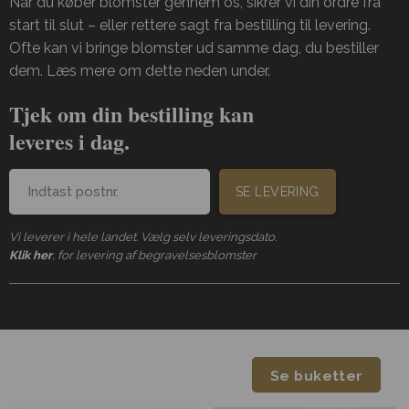
Når du køber blomster gennem os, sikrer vi din ordre fra
start til slut – eller rettere sagt fra bestilling til levering.
Ofte kan vi bringe blomster ud samme dag, du bestiller
dem. Læs mere om dette neden under.
Tjek om din bestilling kan
leveres i dag.
SE LEVERING
Vi leverer i hele landet. Vælg selv leveringsdato.
Klik her
, for levering af begravelsesblomster
Se buketter