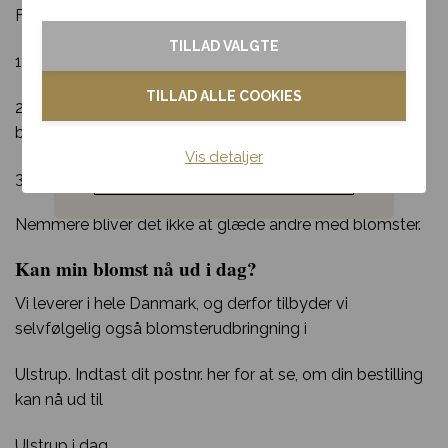
For at lægge en bestilling skal du:
Tak & omtanke
TILLAD VALGTE
1. Fortælle os hvilken buket din modtager skal have
Kondolence
TILLAD ALLE COOKIES
2. Fortælle os hvor og hvornår din modtager skal have
Blomster til hjemmet
buketten
Vis detaljer
Noget andet
3. Afgive din bestilling
Nemmere bliver det ikke at glæde andre med blomster.
Kan min blomst nå ud i dag?
Vi leverer i hele Danmark, og derfor tilbyder vi
selvfølgelig også blomsterudbringning i
Ulstrup. Indtast dit postnr. her for at se, om din bestilling
kan nå ud til
Ulstrup i dag.