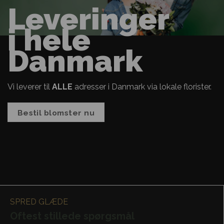
Leveringer
i hele
Danmark
Vi leverer til
ALLE
adresser i Danmark via lokale florister.
Bestil blomster nu
SPRED GLÆDE
Oftest stillede spørgsmål