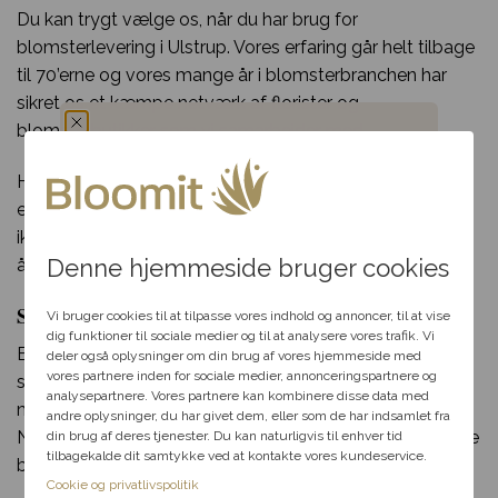
Du kan trygt vælge os, når du har brug for
blomsterlevering i Ulstrup. Vores erfaring går helt tilbage
til 70’erne og vores mange år i blomsterbranchen har
sikret os et kæmpe netværk af florister og
blomsterbutikker som vi samarbejder med.
Du har fået en
Har du spørgsmål til din bestilling, udvalget af blomster
eller særlige ønsker til din blomsterdekoration? Så tøv
hemmelig rabat
ikke med at kontakte os per telefon eller mail i vores
Denne hjemmeside bruger cookies
åbningstid.
Vælg en anledning, som
Send blomster til Ulstrup – levering samme dag
passer til dig, så hjælper vi
Vi bruger cookies til at tilpasse vores indhold og annoncer, til at vise
dig videre med at finde den
dig funktioner til sociale medier og til at analysere vores trafik. Vi
Bloomit gør blomsterudbringning i Ulstrup lige så let
perfekte rabat til dit svar.
deler også oplysninger om din brug af vores hjemmeside med
vores partnere inden for sociale medier, annonceringspartnere og
som en leg. Alt du skal gøre, er at klikke et par gange
analysepartnere. Vores partnere kan kombinere disse data med
med musen og indtaste de nødvendige informationer.
andre oplysninger, du har givet dem, eller som de har indsamlet fra
Fødselsdag
Når du har gjort det, kan vi klargøre og sende din smukke
din brug af deres tjenester. Du kan naturligvis til enhver tid
tilbagekalde dit samtykke ved at kontakte vores kundeservice.
blomsterlevering til en heldig i Ulstrup!
Kærlighed
Cookie og privatlivspolitik