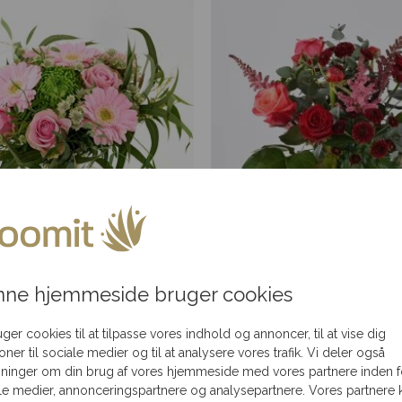
 og tæt lyserød buket
Rød elegance
ne hjemmeside bruger cookies
Fra
300,00
kr.
Fra
300,00
kr.
uger cookies til at tilpasse vores indhold og annoncer, til at vise dig
ioner til sociale medier og til at analysere vores trafik. Vi deler også
ninger om din brug af vores hjemmeside med vores partnere inden f
le medier, annonceringspartnere og analysepartnere. Vores partnere 