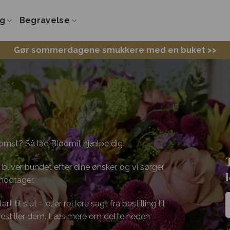
ng
Begravelse
Gør sommerdagene smukkere med en buket >>
lomst? Så lad Bloomit hjælpe dig!
bliver bundet efter dine ønsker, og vi sørger
 modtager.
 til slut – eller rettere sagt fra bestilling til
 bestiller dem. Læs mere om dette neden