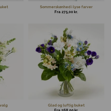
buket
Sommerskønhed i lyse farver
Fra
275,00
kr.
 valg
Glad og luftig buket
Fra
268,00
kr.