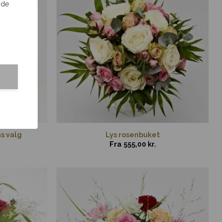
 de
ns valg
Lys rosenbuket
Fra
555,00
kr.