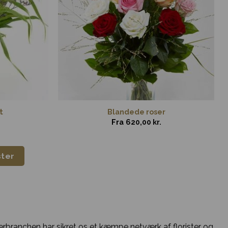
t
Blandede roser
Fra
620,00
kr.
ster
sterbranchen har sikret os et kæmpe netværk af florister og