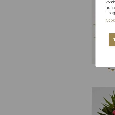
kombi
har i
tilba
Cooki
Tæt