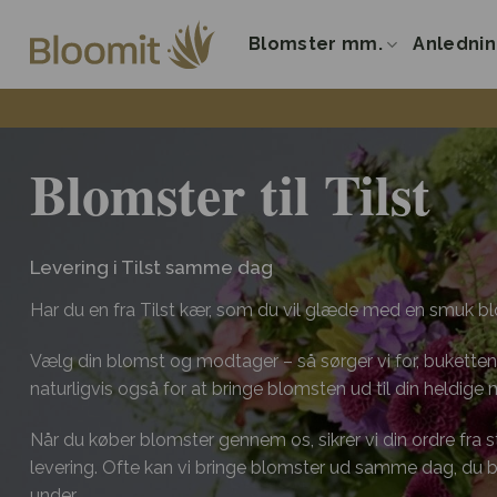
Fortsæt
til
Blomster mm.
Anledni
indhold
Blomster til Tilst
Levering i Tilst samme dag
Har du en fra Tilst kær, som du vil glæde med en smuk b
Vælg din blomst og modtager – så sørger vi for, buketten 
naturligvis også for at bringe blomsten ud til din heldige
Når du køber blomster gennem os, sikrer vi din ordre fra start
levering. Ofte kan vi bringe blomster ud samme dag, du
under.