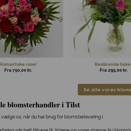
Romantiske roser
Bedårende buke
Fra
750,00
kr.
Fra
295,00
kr.
Se alle vores blom
le blomsterhandler i Tilst
 vælge os, når du har brug for blomsterlevering i
 erfaring går helt tilbage til 70’erne og vores mange år i blom