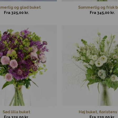
merlig og glad buket
Sommerlig og frisk 
Fra
325,00
kr.
Fra
345,00
kr.
Sød lilla buket
Høj buket, floristens
Fra
325,00
kr.
Fra
220,00
kr.