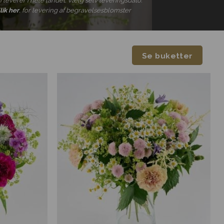
i leverer i hele landet. Vælg selv leveringsdato.
lik her
, for levering af begravelsesblomster
Se buketter