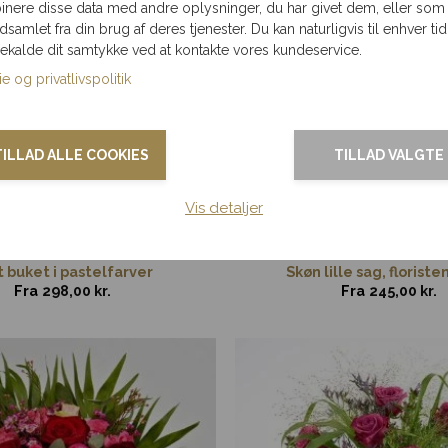
nere disse data med andre oplysninger, du har givet dem, eller som
ndsamlet fra din brug af deres tjenester. Du kan naturligvis til enhver tid
gekalde dit samtykke ved at kontakte vores kundeservice.
e og privatlivspolitik
TILLAD ALLE COOKIES
TILLAD VALGTE
Vis detaljer
 buket i pastelfarver
Skøn lille sag, floriste
Fra
298,00
kr.
Fra
245,00
kr.