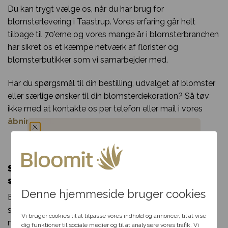
Du kan trygt vælge os, når du har brug for
blomsterlevering i Taastrup. Vores erfaring går helt
tilbage til 70’erne og vores mange år i blomsterbranchen
har sikret os et kæmpe netværk af florister og
blomsterbutikker som vi samarbejder med.
Har du spørgsmål til din bestilling, udvalget af blomster
eller særlige ønsker til din blomsterdekoration? Så tøv
ikke med at kontakte os per telefon eller mail i vores
åbningstid.
Du har fået en
Send blomster til Taastrup – levering
hemmelig rabat
samme dag
Denne hjemmeside bruger cookies
Bloomit gør blomsterudbringning til Taastrup lige så let
Vælg en anledning, som
som en leg. Alt du skal gøre, er at klikke et par gange
passer til dig, så hjælper vi
Vi bruger cookies til at tilpasse vores indhold og annoncer, til at vise
med musen og indtaste de nødvendige informationer.
dig videre med at finde den
dig funktioner til sociale medier og til at analysere vores trafik. Vi