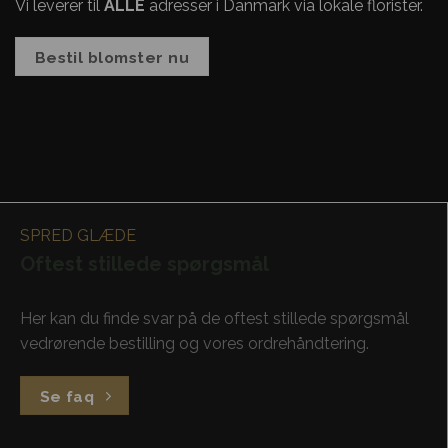
Vi leverer til
ALLE
adresser i Danmark via lokale florister.
Bestil blomster nu
SPRED GLÆDE
Oftest stillede spørgsmål
Her kan du finde svar på de oftest stillede spørgsmål
vedrørende bestilling og vores ordrehåndtering.
Se faq