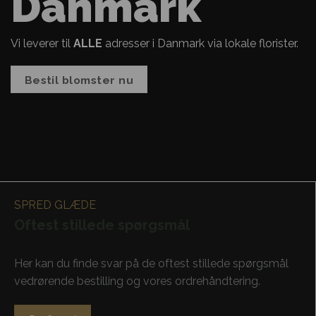
Danmark
Vi leverer til
ALLE
adresser i Danmark via lokale florister.
Bestil blomster nu
SPRED GLÆDE
Oftest stillede spørgsmål
Her kan du finde svar på de oftest stillede spørgsmål
vedrørende bestilling og vores ordrehåndtering.