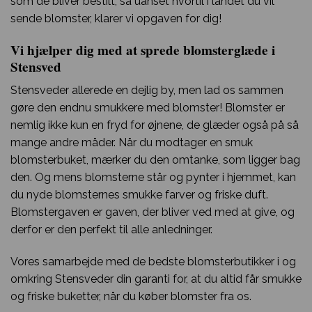
som de bliver bestilt, så uanset hvortil i landet du vil
sende blomster, klarer vi opgaven for dig!
Vi hjælper dig med at sprede blomsterglæde i
Stensved
Stensveder allerede en dejlig by, men lad os sammen
gøre den endnu smukkere med blomster! Blomster er
nemlig ikke kun en fryd for øjnene, de glæder også på så
mange andre måder. Når du modtager en smuk
blomsterbuket, mærker du den omtanke, som ligger bag
den. Og mens blomsterne står og pynter i hjemmet, kan
du nyde blomsternes smukke farver og friske duft.
Blomstergaven er gaven, der bliver ved med at give, og
derfor er den perfekt til alle anledninger.
Vores samarbejde med de bedste blomsterbutikker i og
omkring Stensveder din garanti for, at du altid får smukke
og friske buketter, når du køber blomster fra os.