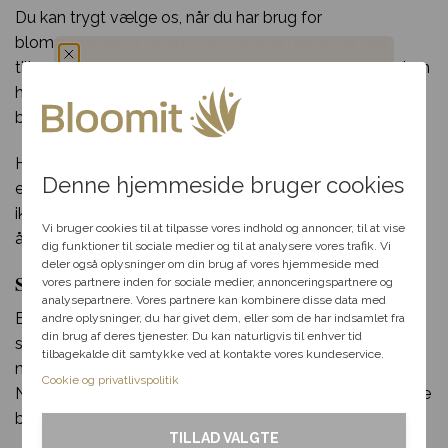
Du kan trygt vælge os, når du har brug for
blomsterlevering i Stensved. Vores erfaring går helt
tilbage til 70’erne og vores mange år i blomsterbranchen
har sikret os et kæmpe netværk af florister og
Du har fået en
blomsterbutikker som vi samarbejder med.
hemmelig rabat
Har du spørgsmål til din bestilling, udvalget af blomster
Denne hjemmeside bruger cookies
eller særlige ønsker til din blomsterdekoration? Så tøv
Vælg en anledning, som
ikke med at kontakte os per telefon eller mail i vores
passer til dig, så hjælper vi
Vi bruger cookies til at tilpasse vores indhold og annoncer, til at vise
åbningstid.
dig videre med at finde den
dig funktioner til sociale medier og til at analysere vores trafik. Vi
perfekte rabat til dit svar.
deler også oplysninger om din brug af vores hjemmeside med
Send blomster til Stensved– levering samme dag
vores partnere inden for sociale medier, annonceringspartnere og
analysepartnere. Vores partnere kan kombinere disse data med
Bloomit gør blomsterudbringning i Stensvedlige så let
andre oplysninger, du har givet dem, eller som de har indsamlet fra
Fødselsdag
din brug af deres tjenester. Du kan naturligvis til enhver tid
som en leg. Alt du skal gøre, er at klikke et par gange
tilbagekalde dit samtykke ved at kontakte vores kundeservice.
med musen og indtaste de nødvendige informationer.
Kærlighed
Cookie og privatlivspolitik
Når du har gjort det, kan vi klargøre og sende din smukke
blomsterlevering til en heldig i Stensved!
Tak & omtanke
TILLAD VALGTE