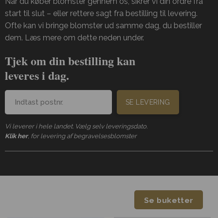
Når du køber blomster gennem os, sikrer vi din ordre fra
start til slut – eller rettere sagt fra bestilling til levering.
Ofte kan vi bringe blomster ud samme dag, du bestiller
dem. Læs mere om dette neden under.
Tjek om din bestilling kan
leveres i dag.
SE LEVERING
Vi leverer i hele landet. Vælg selv leveringsdato.
Klik her
, for levering af begravelsesblomster
Se buketter