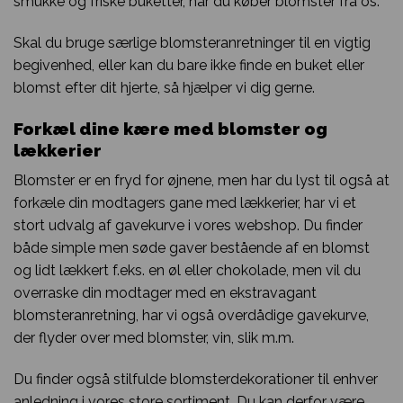
smukke og friske buketter, når du køber blomster fra os.
Skal du bruge særlige blomsteranretninger til en vigtig
begivenhed, eller kan du bare ikke finde en buket eller
blomst efter dit hjerte, så hjælper vi dig gerne.
Forkæl dine kære med blomster og
lækkerier
Blomster er en fryd for øjnene, men har du lyst til også at
forkæle din modtagers gane med lækkerier, har vi et
stort udvalg af gavekurve i vores webshop. Du finder
både simple men søde gaver bestående af en blomst
og lidt lækkert f.eks. en øl eller chokolade, men vil du
overraske din modtager med en ekstravagant
blomsteranretning, har vi også overdådige gavekurve,
der flyder over med blomster, vin, slik m.m.
Du finder også stilfulde blomsterdekorationer til enhver
anledning i vores store sortiment. Du kan derfor være