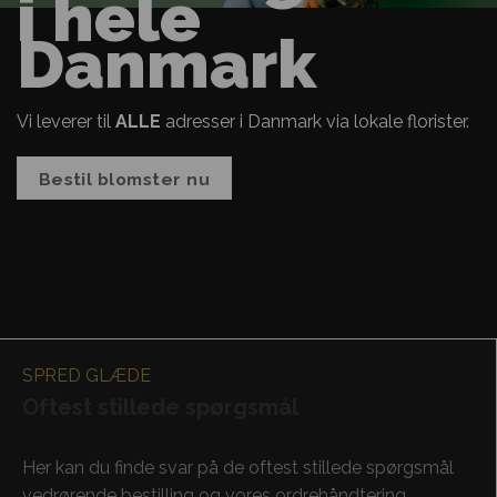
i hele
Danmark
Vi leverer til
ALLE
adresser i Danmark via lokale florister.
Bestil blomster nu
SPRED GLÆDE
Oftest stillede spørgsmål
Her kan du finde svar på de oftest stillede spørgsmål
vedrørende bestilling og vores ordrehåndtering.