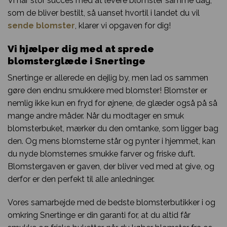
Vi har stor succes med at levere blomster samme dag,
som de bliver bestilt, så uanset hvortil i landet du vil
sende blomster
, klarer vi opgaven for dig!
Vi hjælper dig med at sprede
blomsterglæde i Snertinge
Snertinge er allerede en dejlig by, men lad os sammen
gøre den endnu smukkere med blomster! Blomster er
nemlig ikke kun en fryd for øjnene, de glæder også på så
mange andre måder. Når du modtager en smuk
blomsterbuket, mærker du den omtanke, som ligger bag
den. Og mens blomsterne står og pynter i hjemmet, kan
du nyde blomsternes smukke farver og friske duft.
Blomstergaven er gaven, der bliver ved med at give, og
derfor er den perfekt til alle anledninger.
Vores samarbejde med de bedste blomsterbutikker i og
omkring Snertinge er din garanti for, at du altid får