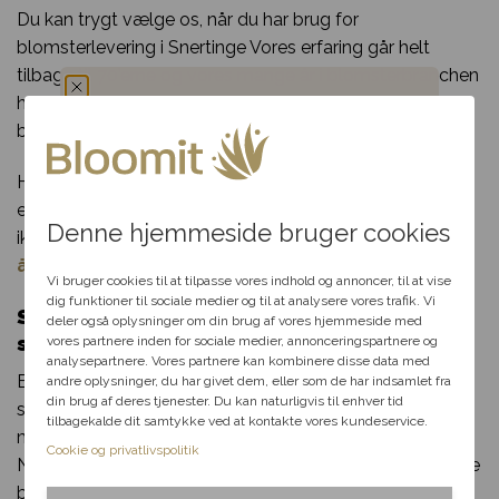
Du kan trygt vælge os, når du har brug for
blomsterlevering i Snertinge Vores erfaring går helt
tilbage til 70’erne og vores mange år i blomsterbranchen
har sikret os et kæmpe netværk af florister og
blomsterbutikker som vi samarbejder med.
Du har fået en
Har du spørgsmål til din bestilling, udvalget af blomster
hemmelig rabat
eller særlige ønsker til din blomsterdekoration? Så tøv
Denne hjemmeside bruger cookies
ikke med at kontakte os per telefon eller mail i vores
Vælg en anledning, som
åbningstid.
passer til dig, så hjælper vi
Vi bruger cookies til at tilpasse vores indhold og annoncer, til at vise
dig videre med at finde den
dig funktioner til sociale medier og til at analysere vores trafik. Vi
Send blomster til Snertinge – levering
perfekte rabat til dit svar.
deler også oplysninger om din brug af vores hjemmeside med
samme dag
vores partnere inden for sociale medier, annonceringspartnere og
analysepartnere. Vores partnere kan kombinere disse data med
Bloomit gør blomsterudbringning i Snertinge lige så let
andre oplysninger, du har givet dem, eller som de har indsamlet fra
Fødselsdag
din brug af deres tjenester. Du kan naturligvis til enhver tid
som en leg. Alt du skal gøre, er at klikke et par gange
tilbagekalde dit samtykke ved at kontakte vores kundeservice.
med musen og indtaste de nødvendige informationer.
Kærlighed
Cookie og privatlivspolitik
Når du har gjort det, kan vi klargøre og sende din smukke
blomsterlevering til en heldig i Snertinge!
Tak & omtanke