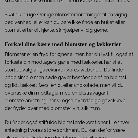
smukke og friske buketter, når du køber blomster fra os.
Skal du bruge særlige blomsteranretninger til en vigtig
begivenhed, eller kan du bare ikke finde en buket eller
blomst efter dit hjerte, så hjælper vi dig gerne.
Forkæl dine kære med blomster og lækkerier
Blomster er en fryd for øjnene, men har du lyst til også at
forkæle din modtagers gane med lækkerier, har vi et
stort udvalg af gavekurve i vores webshop. Du finder
både simple men søde gaver bestående af en blomst
og lidt lækkert f.eks. en øl eller chokolade, men vil du
overraske din modtager med en ekstravagant
blomsteranretning, har vi også overdådige gavekurve,
der flyder over med blomster, vin, slik m.m.
Du finder også stilfulde blomsterdekorationer til enhver
anledning i vores store sortiment. Du kan derfor være
sikker på at finde lige den blomst, du vil have.