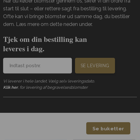
Når du køber blomster gennem os, sikrer vi din ordre fra
start til slut – eller rettere sagt fra bestilling til levering.
Ofte kan vi bringe blomster ud samme dag, du bestiller
dem. Læs mere om dette neden under.
Tjek om din bestilling kan
leveres i dag.
SE LEVERING
Vi leverer i hele landet. Vælg selv leveringsdato.
Klik her
, for levering af begravelsesblomster
Se buketter