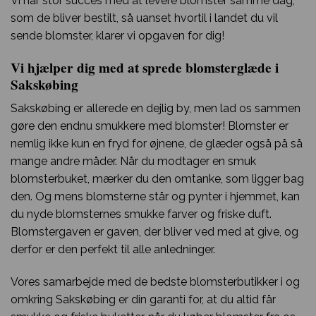
Vi har stor succes med at levere blomster samme dag,
som de bliver bestilt, så uanset hvortil i landet du vil
sende blomster, klarer vi opgaven for dig!
Vi hjælper dig med at sprede blomsterglæde i
Sakskøbing
Sakskøbing er allerede en dejlig by, men lad os sammen
gøre den endnu smukkere med blomster! Blomster er
nemlig ikke kun en fryd for øjnene, de glæder også på så
mange andre måder. Når du modtager en smuk
blomsterbuket, mærker du den omtanke, som ligger bag
den. Og mens blomsterne står og pynter i hjemmet, kan
du nyde blomsternes smukke farver og friske duft.
Blomstergaven er gaven, der bliver ved med at give, og
derfor er den perfekt til alle anledninger.
Vores samarbejde med de bedste blomsterbutikker i og
omkring Sakskøbing er din garanti for, at du altid får