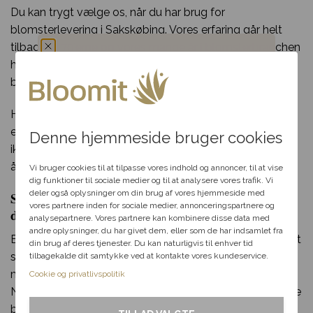
Du kan trygt vælge os, når du har brug for
blomsterlevering i Sakskøbing. Vores erfaring går helt
tilbage til 70’erne og vores mange år i blomsterbranchen
har sikret os et kæmpe netværk af florister og
Du har fået en
blomsterbutikker som vi samarbejder med.
hemmelig rabat
Har du spørgsmål til din bestilling, udvalget af blomster
eller særlige ønsker til din blomsterdekoration? Så tøv
Denne hjemmeside bruger cookies
ikke med at kontakte os per telefon eller mail i vores
Vælg en anledning, som
åbningstid.
passer til dig, så hjælper vi
Vi bruger cookies til at tilpasse vores indhold og annoncer, til at vise
dig videre med at finde den
dig funktioner til sociale medier og til at analysere vores trafik. Vi
perfekte rabat til dit svar.
deler også oplysninger om din brug af vores hjemmeside med
Send blomster til Sakskøbing – levering samme
vores partnere inden for sociale medier, annonceringspartnere og
dag
analysepartnere. Vores partnere kan kombinere disse data med
andre oplysninger, du har givet dem, eller som de har indsamlet fra
Fødselsdag
Bloomit gør blomsterudbringning i Sakskøbing lige så let
din brug af deres tjenester. Du kan naturligvis til enhver tid
som en leg. Alt du skal gøre, er at klikke et par gange
tilbagekalde dit samtykke ved at kontakte vores kundeservice.
Kærlighed
med musen og indtaste de nødvendige informationer.
Cookie og privatlivspolitik
Når du har gjort det, kan vi klargøre og sende din smukke
Tak & omtanke
blomsterlevering til en heldig i Sakskøbing!