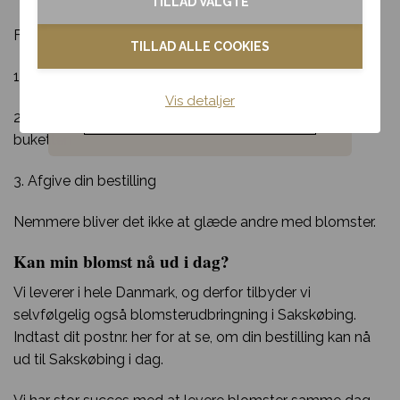
TILLAD VALGTE
Kondolence
For at lægge en bestilling skal du:
TILLAD ALLE COOKIES
Blomster til hjemmet
1. Fortælle os hvilken buket din modtager skal have
Vis detaljer
Noget andet
2. Fortælle os hvor og hvornår din modtager skal have
buketten
3. Afgive din bestilling
Nemmere bliver det ikke at glæde andre med blomster.
Kan min blomst nå ud i dag?
Vi leverer i hele Danmark, og derfor tilbyder vi
selvfølgelig også blomsterudbringning i Sakskøbing.
Indtast dit postnr. her for at se, om din bestilling kan nå
ud til Sakskøbing i dag.