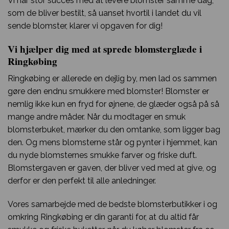
Vi har stor succes med at levere blomster samme dag,
som de bliver bestilt, så uanset hvortil i landet du vil
sende blomster, klarer vi opgaven for dig!
Vi hjælper dig med at sprede blomsterglæde i
Ringkøbing
Ringkøbing er allerede en dejlig by, men lad os sammen
gøre den endnu smukkere med blomster! Blomster er
nemlig ikke kun en fryd for øjnene, de glæder også på så
mange andre måder. Når du modtager en smuk
blomsterbuket, mærker du den omtanke, som ligger bag
den. Og mens blomsterne står og pynter i hjemmet, kan
du nyde blomsternes smukke farver og friske duft.
Blomstergaven er gaven, der bliver ved med at give, og
derfor er den perfekt til alle anledninger.
Vores samarbejde med de bedste blomsterbutikker i og
omkring Ringkøbing er din garanti for, at du altid får