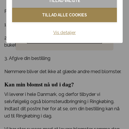
TILLAD VALGTE
Kondolence
For at lægge en bestilling skal du:
TILLAD ALLE COOKIES
Blomster til hjemmet
1. Fortælle os hvilken buket din modtager skal have
Vis detaljer
Noget andet
2. Fortælle os hvor og hvornår din modtager skal have
buketten
3. Afgive din bestilling
Nemmere bliver det ikke at glæde andre med blomster.
Kan min blomst nå ud i dag?
Vi leverer i hele Danmark, og derfor tilbyder vi
selvfølgelig også blomsterudbringning i Ringkøbing.
Indtast dit postnr. her for at se, om din bestilling kan nå
ud til Ringkøbing i dag.