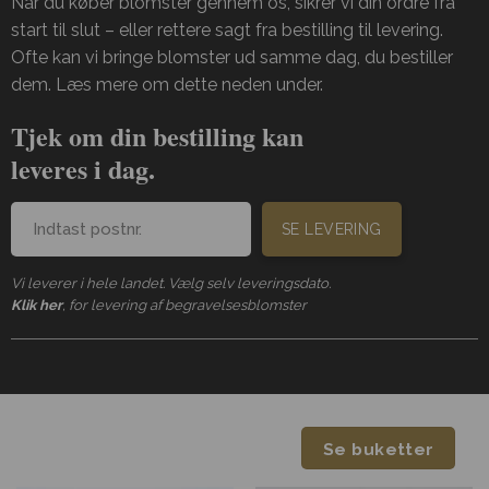
Når du køber blomster gennem os, sikrer vi din ordre fra
start til slut – eller rettere sagt fra bestilling til levering.
Ofte kan vi bringe blomster ud samme dag, du bestiller
dem. Læs mere om dette neden under.
Tjek om din bestilling kan
leveres i dag.
SE LEVERING
Vi leverer i hele landet. Vælg selv leveringsdato.
Klik her
, for levering af begravelsesblomster
Se buketter