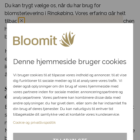
Du kan trygt vælge os, når du har brug for
blomsterlevering i Ringkøbing. Vores erfaring går helt
tilbage til 70’erne og vores mange år i blomsterbranchen
har sikret os et kæmpe netværk af florister og
Du har fået en
blomsterbutikker som vi samarbejder med.
hemmelig rabat
Har du spørgsmål til din bestilling, udvalget af blomster
eller særlige ønsker til din blomsterdekoration? Så tøv
Denne hjemmeside bruger cookies
ikke med at kontakte os per telefon eller mail i vores
Vælg en anledning, som
åbningstid.
passer til dig, så hjælper vi
Vi bruger cookies til at tilpasse vores indhold og annoncer, til at vise
dig videre med at finde den
dig funktioner til sociale medier og til at analysere vores trafik. Vi
perfekte rabat til dit svar.
deler også oplysninger om din brug af vores hjemmeside med
Send blomster til Ringkøbing – levering samme
vores partnere inden for sociale medier, annonceringspartnere og
dag
analysepartnere. Vores partnere kan kombinere disse data med
andre oplysninger, du har givet dem, eller som de har indsamlet fra
Fødselsdag
Bloomit gør blomsterudbringning i Ringkøbing lige så let
din brug af deres tjenester. Du kan naturligvis til enhver tid
som en leg. Alt du skal gøre, er at klikke et par gange
tilbagekalde dit samtykke ved at kontakte vores kundeservice.
Kærlighed
med musen og indtaste de nødvendige informationer.
Cookie og privatlivspolitik
Når du har gjort det, kan vi klargøre og sende din smukke
Tak & omtanke
blomsterlevering til en heldig i Ringkøbing!