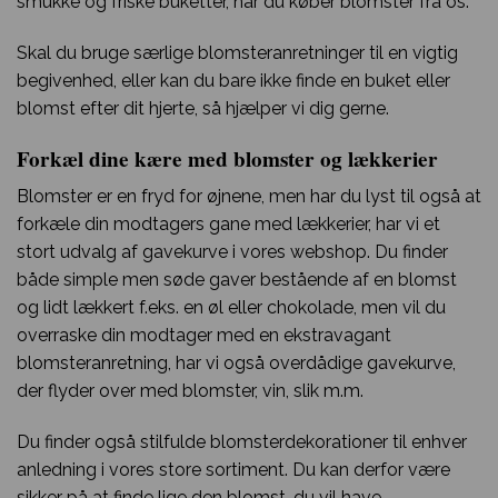
smukke og friske buketter, når du køber blomster fra os.
Skal du bruge særlige blomsteranretninger til en vigtig
begivenhed, eller kan du bare ikke finde en buket eller
blomst efter dit hjerte, så hjælper vi dig gerne.
Forkæl dine kære med blomster og lækkerier
Blomster er en fryd for øjnene, men har du lyst til også at
forkæle din modtagers gane med lækkerier, har vi et
stort udvalg af gavekurve i vores webshop. Du finder
både simple men søde gaver bestående af en blomst
og lidt lækkert f.eks. en øl eller chokolade, men vil du
overraske din modtager med en ekstravagant
blomsteranretning, har vi også overdådige gavekurve,
der flyder over med blomster, vin, slik m.m.
Du finder også stilfulde blomsterdekorationer til enhver
anledning i vores store sortiment. Du kan derfor være
sikker på at finde lige den blomst, du vil have.