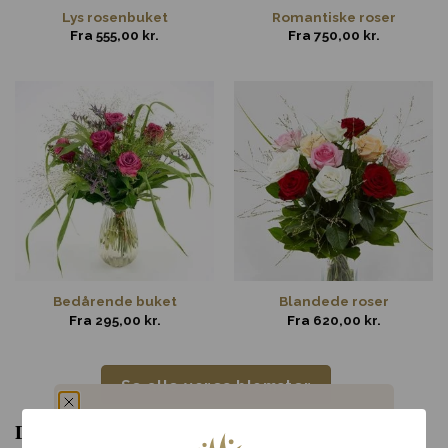
Lys rosenbuket
Romantiske roser
Fra
555,00
kr.
Fra
750,00
kr.
Bedårende buket
Blandede roser
Fra
295,00
kr.
Fra
620,00
kr.
Se alle vores blomster
Din lokale blomsterhandler i Højer