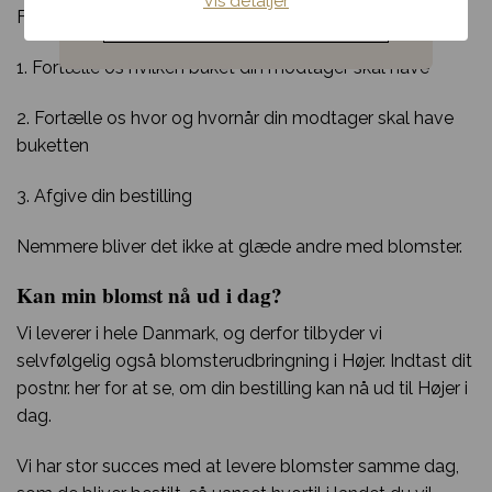
Vis detaljer
Noget andet
For at lægge en bestilling skal du:
1. Fortælle os hvilken buket din modtager skal have
2. Fortælle os hvor og hvornår din modtager skal have
buketten
3. Afgive din bestilling
Nemmere bliver det ikke at glæde andre med blomster.
Kan min blomst nå ud i dag?
Vi leverer i hele Danmark, og derfor tilbyder vi
selvfølgelig også blomsterudbringning i Højer. Indtast dit
postnr. her for at se, om din bestilling kan nå ud til Højer i
dag.
Vi har stor succes med at levere blomster samme dag,