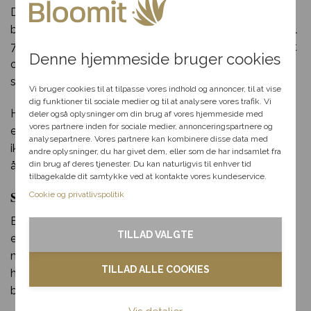
Du har fået en
Du kan trygt vælge os, når du har brug for
blomsterlevering i Højer. Vores erfaring går helt tilbage til
hemmelig rabat
70’erne og vores mange år i blomsterbranchen har sikret
Denne hjemmeside bruger cookies
os et kæmpe netværk af florister og blomsterbutikker
Vælg en anledning, som
som vi samarbejder med.
passer til dig, så hjælper vi
Vi bruger cookies til at tilpasse vores indhold og annoncer, til at vise
dig videre med at finde den
dig funktioner til sociale medier og til at analysere vores trafik. Vi
Har du spørgsmål til din bestilling, udvalget af blomster
perfekte rabat til dit svar.
deler også oplysninger om din brug af vores hjemmeside med
vores partnere inden for sociale medier, annonceringspartnere og
eller særlige ønsker til din blomsterdekoration? Så tøv
analysepartnere. Vores partnere kan kombinere disse data med
ikke med at kontakte os per telefon eller mail i vores
andre oplysninger, du har givet dem, eller som de har indsamlet fra
Fødselsdag
din brug af deres tjenester. Du kan naturligvis til enhver tid
åbningstid.
tilbagekalde dit samtykke ved at kontakte vores kundeservice.
Kærlighed
Send blomster til Højer – levering samme dag
Cookie og privatlivspolitik
Bloomit gør blomsterudbringning i Højer lige så let som
Tak & omtanke
TILLAD VALGTE
en leg. Alt du skal gøre, er at klikke et par gange med
Kondolence
musen og indtaste de nødvendige informationer. Når du
TILLAD ALLE COOKIES
har gjort det, kan vi klargøre og sende din smukke
Blomster til hjemmet
blomsterlevering til en heldig i Højer!