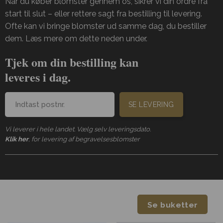
Når du køber blomster gennem os, sikrer vi din ordre fra
start til slut – eller rettere sagt fra bestilling til levering.
Ofte kan vi bringe blomster ud samme dag, du bestiller
dem. Læs mere om dette neden under.
Tjek om din bestilling kan
leveres i dag.
SE LEVERING
Vi leverer i hele landet. Vælg selv leveringsdato.
Klik her
, for levering af begravelsesblomster
Se buketter