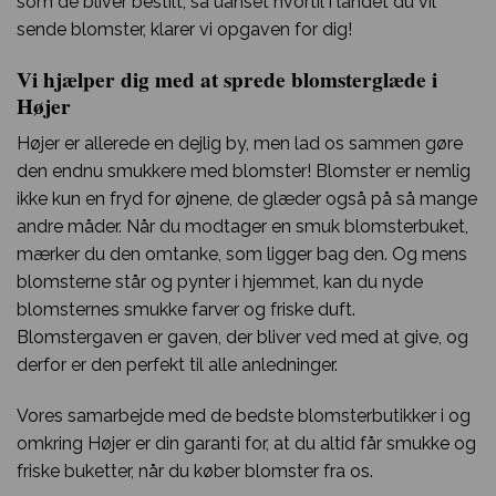
som de bliver bestilt, så uanset hvortil i landet du vil
sende blomster, klarer vi opgaven for dig!
Vi hjælper dig med at sprede blomsterglæde i
Højer
Højer er allerede en dejlig by, men lad os sammen gøre
den endnu smukkere med blomster! Blomster er nemlig
ikke kun en fryd for øjnene, de glæder også på så mange
andre måder. Når du modtager en smuk blomsterbuket,
mærker du den omtanke, som ligger bag den. Og mens
blomsterne står og pynter i hjemmet, kan du nyde
blomsternes smukke farver og friske duft.
Blomstergaven er gaven, der bliver ved med at give, og
derfor er den perfekt til alle anledninger.
Vores samarbejde med de bedste blomsterbutikker i og
omkring Højer er din garanti for, at du altid får smukke og
friske buketter, når du køber blomster fra os.