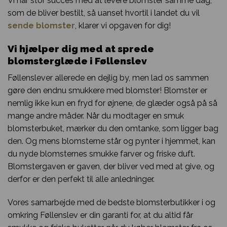
Vi har stor succes med at levere blomster samme dag,
som de bliver bestilt, så uanset hvortil i landet du vil
sende blomster
, klarer vi opgaven for dig!
Vi hjælper dig med at sprede
blomsterglæde i Føllenslev
Føllenslever allerede en dejlig by, men lad os sammen
gøre den endnu smukkere med blomster! Blomster er
nemlig ikke kun en fryd for øjnene, de glæder også på så
mange andre måder. Når du modtager en smuk
blomsterbuket, mærker du den omtanke, som ligger bag
den. Og mens blomsterne står og pynter i hjemmet, kan
du nyde blomsternes smukke farver og friske duft.
Blomstergaven er gaven, der bliver ved med at give, og
derfor er den perfekt til alle anledninger.
Vores samarbejde med de bedste blomsterbutikker i og
omkring Føllenslev er din garanti for, at du altid får