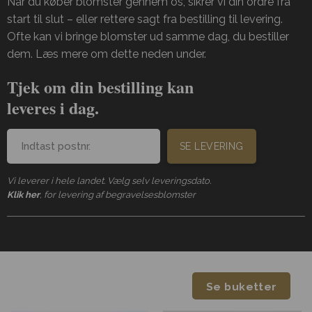
Når du køber blomster gennem os, sikrer vi din ordre fra
start til slut – eller rettere sagt fra bestilling til levering.
Ofte kan vi bringe blomster ud samme dag, du bestiller
dem. Læs mere om dette neden under.
Tjek om din bestilling kan
leveres i dag.
SE LEVERING
Vi leverer i hele landet. Vælg selv leveringsdato.
Klik her
, for levering af begravelsesblomster
Se buketter