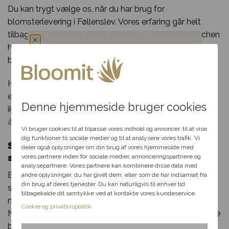
Du kan trygt vælge os, når du har brug for
blomsterlevering i Føllenslev. Vores erfaring går helt
tilbage til 70’erne og vores mange år i blomsterbranchen
har sikret os et kæmpe netværk af florister og
blomsterbutikker som vi samarbejder med.
Du har fået en
Har du spørgsmål til din bestilling, udvalget af blomster
hemmelig rabat
eller særlige ønsker til din blomsterdekoration? Så tøv
Denne hjemmeside bruger cookies
ikke med at kontakte os per telefon eller mail i vores
Vælg en anledning, som
åbningstid.
passer til dig, så hjælper vi
Vi bruger cookies til at tilpasse vores indhold og annoncer, til at vise
dig videre med at finde den
dig funktioner til sociale medier og til at analysere vores trafik. Vi
Send blomster til Føllenslev – levering
perfekte rabat til dit svar.
deler også oplysninger om din brug af vores hjemmeside med
samme dag
vores partnere inden for sociale medier, annonceringspartnere og
analysepartnere. Vores partnere kan kombinere disse data med
Bloomit gør blomsterudbringning i Føllenslev lige så let
andre oplysninger, du har givet dem, eller som de har indsamlet fra
Fødselsdag
din brug af deres tjenester. Du kan naturligvis til enhver tid
som en leg. Alt du skal gøre, er at klikke et par gange
tilbagekalde dit samtykke ved at kontakte vores kundeservice.
med musen og indtaste de nødvendige informationer.
Kærlighed
Cookie og privatlivspolitik
Når du har gjort det, kan vi klargøre og sende din smukke
blomsterlevering til en heldig i Føllenslev!
Tak & omtanke