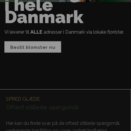
i hele
Danmark
Vi leverer til
ALLE
adresser i Danmark via lokale florister.
Bestil blomster nu
SPRED GLÆDE
Oftest stillede spørgsmål
Her kan du finde svar på de oftest stillede spørgsmål
vedrørende bestilling og vores ordrehåndtering.