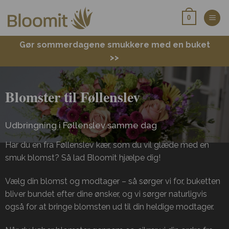
Fortsæt
0
til
indhold
Gør sommerdagene smukkere med en buket
>>
Blomster til Føllenslev
Udbringning i Føllenslev samme dag
Har du en fra Føllenslev kær, som du vil glæde med en
smuk blomst? Så lad Bloomit hjælpe dig!
Vælg din blomst og modtager – så sørger vi for, buketten
bliver bundet efter dine ønsker, og vi sørger naturligvis
også for at bringe blomsten ud til din heldige modtager.