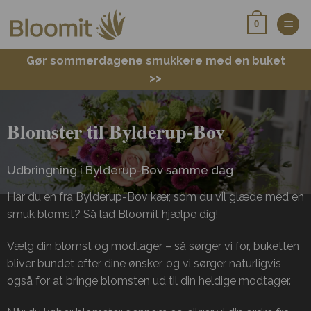
Fortsæt
0
til
indhold
Gør sommerdagene smukkere med en buket
>>
Blomster til Bylderup-Bov
Udbringning i Bylderup-Bov samme dag
Har du en fra Bylderup-Bov kær, som du vil glæde med en
smuk blomst? Så lad Bloomit hjælpe dig!
Vælg din blomst og modtager – så sørger vi for, buketten
bliver bundet efter dine ønsker, og vi sørger naturligvis
også for at bringe blomsten ud til din heldige modtager.