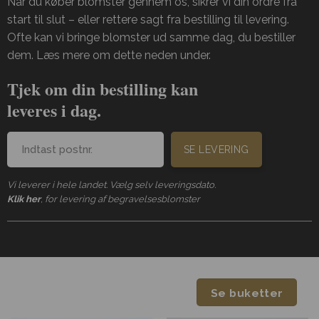
Når du køber blomster gennem os, sikrer vi din ordre fra
start til slut – eller rettere sagt fra bestilling til levering.
Ofte kan vi bringe blomster ud samme dag, du bestiller
dem. Læs mere om dette neden under.
Tjek om din bestilling kan
leveres i dag.
SE LEVERING
Vi leverer i hele landet. Vælg selv leveringsdato.
Klik her
, for levering af begravelsesblomster
Se buketter