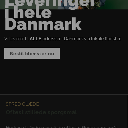
i hele
Danmark
Vi leverer til
ALLE
adresser i Danmark via lokale florister.
Bestil blomster nu
SPRED GLÆDE
Oftest stillede spørgsmål
Her kan du finde svar på de oftest stillede spørgsmål