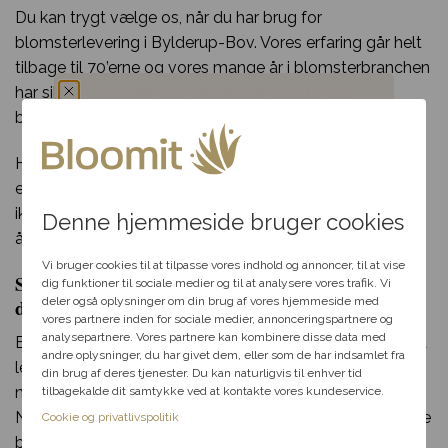
Du kan trygt vælge os, når du har brug for
blomsterlevering i Bylderup-Bov. Vores erfaring går helt
tilbage til 70’erne og vores mange år i blomsterbranchen
har sikret os et kæmpe netværk af florister og
blomsterbutikker som vi samarbejder med.
Du har fået en
Har du spørgsmål til din bestilling, udvalget af blomster
hemmelig rabat
eller særlige ønsker til din blomsterdekoration? Så tøv
ikke med at kontakte os per telefon eller mail i vores
Denne hjemmeside bruger cookies
åbningstid.
Vælg en anledning, som
passer til dig, så hjælper vi
Vi bruger cookies til at tilpasse vores indhold og annoncer, til at vise
Send blomster til Bylderup-Bov – levering samme
dig videre med at finde den
dig funktioner til sociale medier og til at analysere vores trafik. Vi
perfekte rabat til dit svar.
dag
deler også oplysninger om din brug af vores hjemmeside med
vores partnere inden for sociale medier, annonceringspartnere og
analysepartnere. Vores partnere kan kombinere disse data med
Bloomit gør blomsterudbringning i Bylderup-Bov lige så
andre oplysninger, du har givet dem, eller som de har indsamlet fra
Fødselsdag
let som en leg. Alt du skal gøre, er at klikke et par gange
din brug af deres tjenester. Du kan naturligvis til enhver tid
med musen og indtaste de nødvendige informationer.
tilbagekalde dit samtykke ved at kontakte vores kundeservice.
Kærlighed
Når du har gjort det, kan vi klargøre og sende din smukke
Cookie og privatlivspolitik
blomsterlevering til en heldig i Bylderup-Bov!