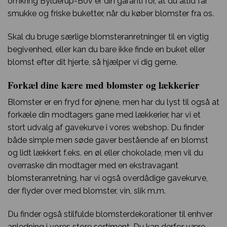
omkring Bylderup-Bov er din garanti for, at du altid får
smukke og friske buketter, når du køber blomster fra os.
Skal du bruge særlige blomsteranretninger til en vigtig
begivenhed, eller kan du bare ikke finde en buket eller
blomst efter dit hjerte, så hjælper vi dig gerne.
Forkæl dine kære med blomster og lækkerier
Blomster er en fryd for øjnene, men har du lyst til også at
forkæle din modtagers gane med lækkerier, har vi et
stort udvalg af gavekurve i vores webshop. Du finder
både simple men søde gaver bestående af en blomst
og lidt lækkert f.eks. en øl eller chokolade, men vil du
overraske din modtager med en ekstravagant
blomsteranretning, har vi også overdådige gavekurve,
der flyder over med blomster, vin, slik m.m.
Du finder også stilfulde blomsterdekorationer til enhver
anledning i vores store sortiment. Du kan derfor være