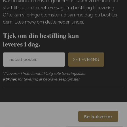
Når du køber blomster gennem os, sikrer vi din ordre fra
start til slut – eller rettere sagt fra bestilling til levering.
Ofte kan vi bringe blomster ud samme dag, du bestiller
dem. Læs mere om dette neden under.
Tjek om din bestilling kan
leveres i dag.
SE LEVERING
Vi leverer i hele landet. Vælg selv leveringsdato.
Klik her
, for levering af begravelsesblomster
Se buketter