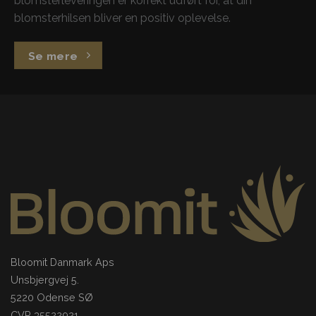
blomsterleveringen er korrekt udført for, at din
blomsterhilsen bliver en positiv oplevelse.
Se mere
Bloomit Danmark Aps
Unsbjergvej 5.
5220 Odense SØ
CVR 35522921