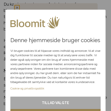
Du kan trygt vælge os, når du har brug for
blomsterlevering i Birkholm. Vores erfaring går helt
tilbage til 70’erne og vores mange år i blomsterbranchen
Du har fået en
har sikret os et kæmpe netværk af florister og
blomsterbutikker som vi samarbejder med.
hemmelig rabat
Denne hjemmeside bruger cookies
Har du spørgsmål til din bestilling, udvalget af blomster
Vælg en anledning, som
eller særlige ønsker til din blomsterdekoration? Så tøv
passer til dig, så hjælper vi
Vi bruger cookies til at tilpasse vores indhold og annoncer, til at vise
ikke med at kontakte os per telefon eller mail i vores
dig videre med at finde den
dig funktioner til sociale medier og til at analysere vores trafik. Vi
åbningstid.
perfekte rabat til dit svar.
deler også oplysninger om din brug af vores hjemmeside med
vores partnere inden for sociale medier, annonceringspartnere og
Send blomster til Birkholm – levering samme dag
analysepartnere. Vores partnere kan kombinere disse data med
andre oplysninger, du har givet dem, eller som de har indsamlet fra
Fødselsdag
din brug af deres tjenester. Du kan naturligvis til enhver tid
Bloomit gør blomsterudbringning i Birkholm lige så let
tilbagekalde dit samtykke ved at kontakte vores kundeservice.
som en leg. Alt du skal gøre, er at klikke et par gange
Kærlighed
Cookie og privatlivspolitik
med musen og indtaste de nødvendige informationer.
Når du har gjort det, kan vi klargøre og sende din smukke
Tak & omtanke
TILLAD VALGTE
blomsterlevering til en heldig i Birkholm!
Kondolence