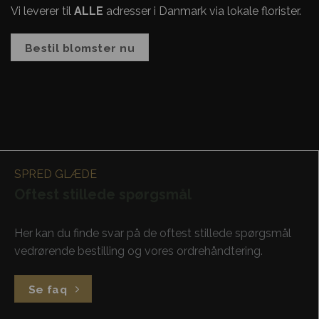
Vi leverer til
ALLE
adresser i Danmark via lokale florister.
Bestil blomster nu
SPRED GLÆDE
Oftest stillede spørgsmål
Her kan du finde svar på de oftest stillede spørgsmål
vedrørende bestilling og vores ordrehåndtering.
Se faq