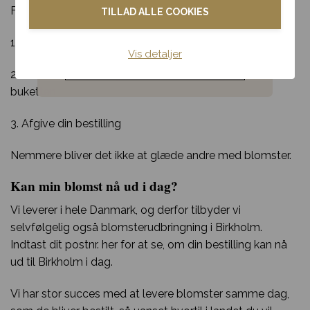
For at lægge en bestilling skal du:
TILLAD ALLE COOKIES
Blomster til hjemmet
1. Fortælle os hvilken buket din modtager skal have
Vis detaljer
Noget andet
2. Fortælle os hvor og hvornår din modtager skal have
buketten
3. Afgive din bestilling
Nemmere bliver det ikke at glæde andre med blomster.
Kan min blomst nå ud i dag?
Vi leverer i hele Danmark, og derfor tilbyder vi
selvfølgelig også blomsterudbringning i Birkholm.
Indtast dit postnr. her for at se, om din bestilling kan nå
ud til Birkholm i dag.
Vi har stor succes med at levere blomster samme dag,