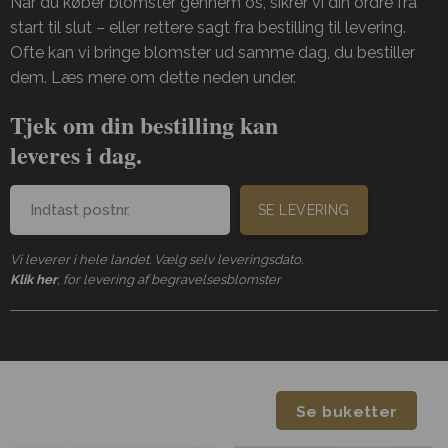
Når du køber blomster gennem os, sikrer vi din ordre fra
start til slut – eller rettere sagt fra bestilling til levering.
Ofte kan vi bringe blomster ud samme dag, du bestiller
dem. Læs mere om dette neden under.
Tjek om din bestilling kan
leveres i dag.
SE LEVERING
Vi leverer i hele landet. Vælg selv leveringsdato.
Klik her
, for levering af begravelsesblomster
Se buketter