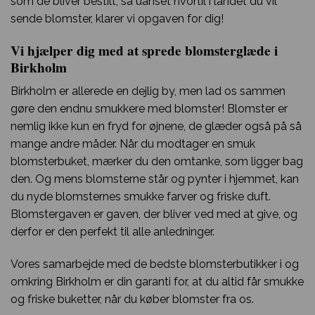
som de bliver bestilt, så uanset hvortil i landet du vil
sende blomster, klarer vi opgaven for dig!
Vi hjælper dig med at sprede blomsterglæde i
Birkholm
Birkholm er allerede en dejlig by, men lad os sammen
gøre den endnu smukkere med blomster! Blomster er
nemlig ikke kun en fryd for øjnene, de glæder også på så
mange andre måder. Når du modtager en smuk
blomsterbuket, mærker du den omtanke, som ligger bag
den. Og mens blomsterne står og pynter i hjemmet, kan
du nyde blomsternes smukke farver og friske duft.
Blomstergaven er gaven, der bliver ved med at give, og
derfor er den perfekt til alle anledninger.
Vores samarbejde med de bedste blomsterbutikker i og
omkring Birkholm er din garanti for, at du altid får smukke
og friske buketter, når du køber blomster fra os.