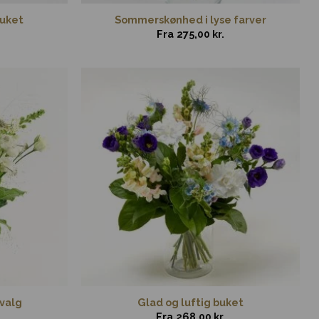
buket
Sommerskønhed i lyse farver
Fra
275,00
kr.
 valg
Glad og luftig buket
Fra
268,00
kr.