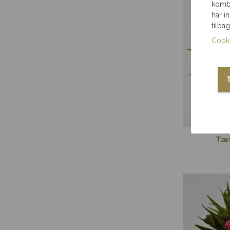
kombi
har i
tilba
Cooki
Tæt