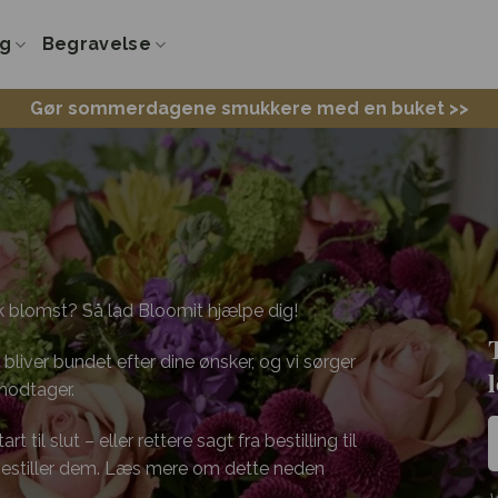
ng
Begravelse
Gør sommerdagene smukkere med en buket >>
k blomst? Så lad Bloomit hjælpe dig!
bliver bundet efter dine ønsker, og vi sørger
 modtager.
 til slut – eller rettere sagt fra bestilling til
 bestiller dem. Læs mere om dette neden