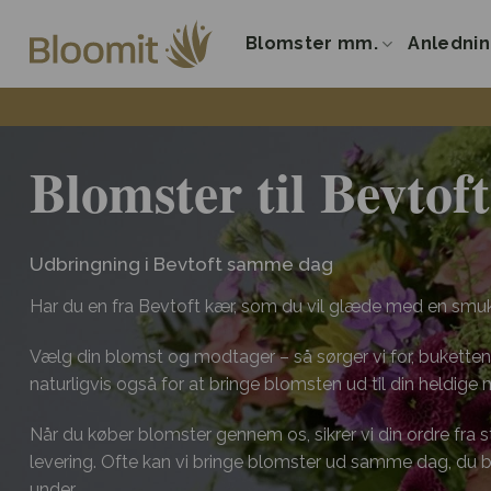
Fortsæt
til
Blomster mm.
Anledni
indhold
Blomster til Bevtoft
Udbringning i Bevtoft samme dag
Har du en fra Bevtoft kær, som du vil glæde med en smu
Vælg din blomst og modtager – så sørger vi for, buketten 
naturligvis også for at bringe blomsten ud til din heldige
Når du køber blomster gennem os, sikrer vi din ordre fra start
levering. Ofte kan vi bringe blomster ud samme dag, du
under.