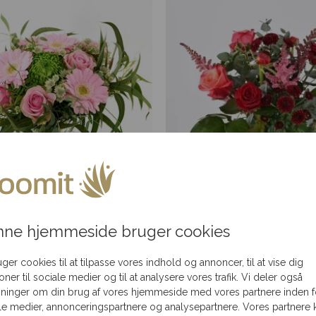
 og tæt lyserød buket
Rød elegance
ne hjemmeside bruger cookies
Fra
300,00
kr.
Fra
300,00
kr.
uger cookies til at tilpasse vores indhold og annoncer, til at vise dig
ioner til sociale medier og til at analysere vores trafik. Vi deler også
ninger om din brug af vores hjemmeside med vores partnere inden f
le medier, annonceringspartnere og analysepartnere. Vores partnere 