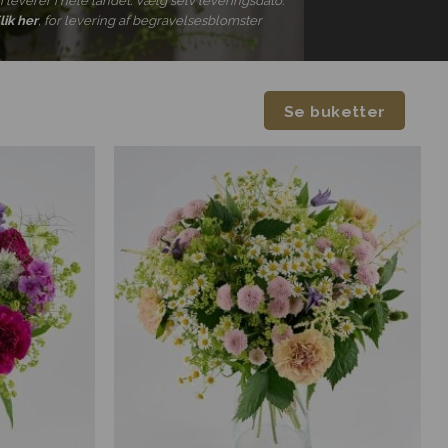
i leverer i hele landet. Vælg selv leveringsdato.
lik her
, for levering af begravelsesblomster
Se buketter