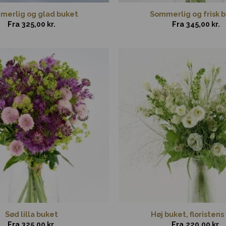
merlig og glad buket
Sommerlig og frisk 
Fra
325,00
kr.
Fra
345,00
kr.
Sød lilla buket
Høj buket, floristens
Fra
325,00
kr.
Fra
220,00
kr.