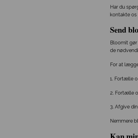
Har du spørg
kontakte os p
Send blo
Bloomit gør 
de nødvendig
For at lægge
1. Fortælle 
2. Fortælle 
3. Afgive din
Nemmere bli
Kan min