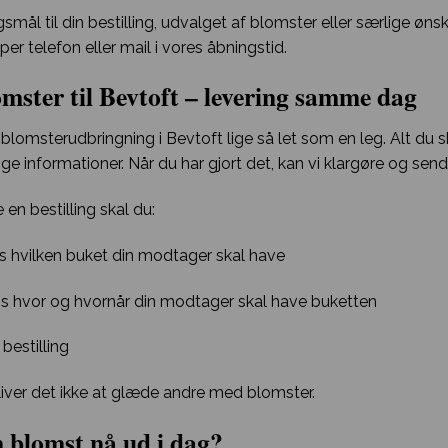
smål til din bestilling, udvalget af blomster eller særlige øns
er telefon eller mail i vores åbningstid.
mster til Bevtoft – levering samme dag
blomsterudbringning i Bevtoft lige så let som en leg. Alt du 
e informationer. Når du har gjort det, kan vi klargøre og send
 en bestilling skal du:
os hvilken buket din modtager skal have
os hvor og hvornår din modtager skal have buketten
 bestilling
ver det ikke at glæde andre med blomster.
 blomst nå ud i dag?