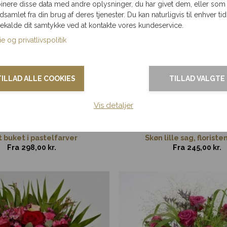
nere disse data med andre oplysninger, du har givet dem, eller som
ndsamlet fra din brug af deres tjenester. Du kan naturligvis til enhver tid
gekalde dit samtykke ved at kontakte vores kundeservice.
e og privatlivspolitik
TILLAD ALLE COOKIES
TILLAD VALGTE
Vis detaljer
 buket i pastelfarver
Skøn lille sag, floriste
Fra
298,00
kr.
Fra
245,00
kr.