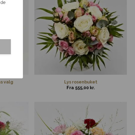
 de
ns valg
Lys rosenbuket
Fra
555,00
kr.