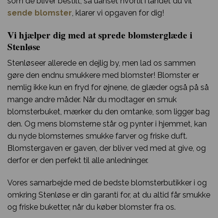
som de bliver bestilt, så uanset hvortil i landet du vil
sende blomster
, klarer vi opgaven for dig!
Vi hjælper dig med at sprede blomsterglæde i
Stenløse
Stenløseer allerede en dejlig by, men lad os sammen
gøre den endnu smukkere med blomster! Blomster er
nemlig ikke kun en fryd for øjnene, de glæder også på så
mange andre måder. Når du modtager en smuk
blomsterbuket, mærker du den omtanke, som ligger bag
den. Og mens blomsterne står og pynter i hjemmet, kan
du nyde blomsternes smukke farver og friske duft.
Blomstergaven er gaven, der bliver ved med at give, og
derfor er den perfekt til alle anledninger.
Vores samarbejde med de bedste blomsterbutikker i og
omkring Stenløse er din garanti for, at du altid får smukke
og friske buketter, når du køber blomster fra os.