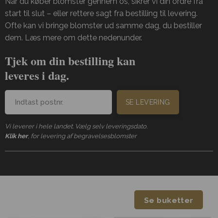
Når du køber blomster gennem os, sikrer vi din ordre fra
start til slut – eller rettere sagt fra bestilling til levering.
Ofte kan vi bringe blomster ud samme dag, du bestiller
dem. Læs mere om dette nedenunder.
Tjek om din bestilling kan
leveres i dag.
SE LEVERING
Vi leverer i hele landet. Vælg selv leveringsdato.
Klik her
, for levering af begravelsesblomster
Se buketter