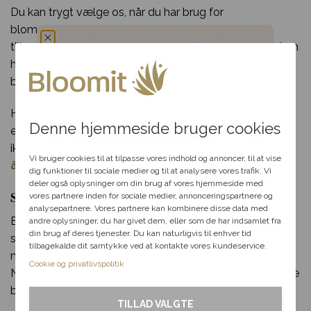
Du kan trygt vælge os, når du har brug for
blomsterlevering i Stenløse. Vores erfaring går helt
tilbage til 70’erne og vores mange år i blomsterbranchen
har sikret os et kæmpe netværk af florister og
Du har fået en
blomsterbutikker som vi samarbejder med.
hemmelig rabat
Har du spørgsmål til din bestilling, udvalget af blomster
Denne hjemmeside bruger cookies
eller særlige ønsker til din blomsterdekoration? Så tøv
Vælg en anledning, som
ikke med at kontakte os per telefon eller mail i vores
passer til dig, så hjælper vi
Vi bruger cookies til at tilpasse vores indhold og annoncer, til at vise
åbningstid.
dig videre med at finde den
dig funktioner til sociale medier og til at analysere vores trafik. Vi
perfekte rabat til dit svar.
deler også oplysninger om din brug af vores hjemmeside med
Send blomster til Stenløse – levering samme dag
vores partnere inden for sociale medier, annonceringspartnere og
analysepartnere. Vores partnere kan kombinere disse data med
Bloomit gør blomsterudbringning i Stenløse lige så let
andre oplysninger, du har givet dem, eller som de har indsamlet fra
Fødselsdag
din brug af deres tjenester. Du kan naturligvis til enhver tid
som en leg. Alt du skal gøre, er at klikke et par gange
tilbagekalde dit samtykke ved at kontakte vores kundeservice.
med musen og indtaste de nødvendige informationer.
Kærlighed
Cookie og privatlivspolitik
Når du har gjort det, kan vi klargøre og sende din smukke
blomsterlevering til en heldig i Stenløse!
Tak & omtanke
TILLAD VALGTE