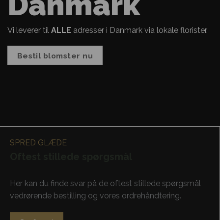
Danmark
Vi leverer til
ALLE
adresser i Danmark via lokale florister.
Bestil blomster nu
SPRED GLÆDE
Oftest stillede spørgsmål
Her kan du finde svar på de oftest stillede spørgsmål
vedrørende bestilling og vores ordrehåndtering.