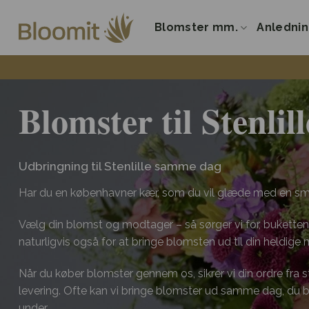
Fortsæt
til
Blomster mm.
Anledni
indhold
Blomster til Stenlill
Udbringning til Stenlille samme dag
Har du en københavner kær, som du vil glæde med en sm
Vælg din blomst og modtager – så sørger vi for, buketten 
naturligvis også for at bringe blomsten ud til din heldige
Når du køber blomster gennem os, sikrer vi din ordre fra start
levering. Ofte kan vi bringe blomster ud samme dag, du
under.