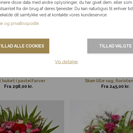
nere disse data med andre oplysninger, du har givet dem, eller som
ndsamlet fra din brug af deres tjenester. Du kan naturligvis til enhver tid
gekalde dit samtykke ved at kontakte vores kundeservice.
e og privatlivspolitik
TILLAD ALLE COOKIES
TILLAD VALGTE
Vis detaljer
 buket i pastelfarver
Skøn lille sag, floriste
Fra
298,00
kr.
Fra
245,00
kr.