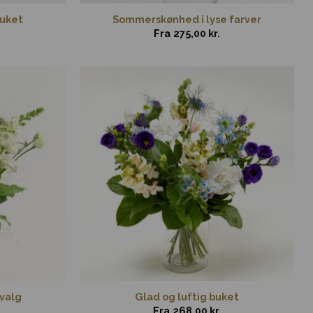
buket
Sommerskønhed i lyse farver
Fra
275,00
kr.
 valg
Glad og luftig buket
Fra
268,00
kr.