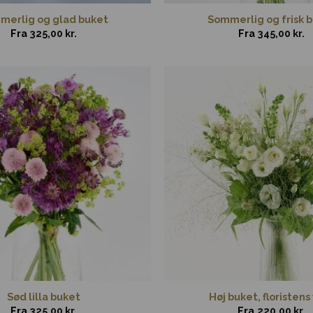
merlig og glad buket
Sommerlig og frisk 
Fra
325,00
kr.
Fra
345,00
kr.
Sød lilla buket
Høj buket, floristens
Fra
325,00
kr.
Fra
220,00
kr.