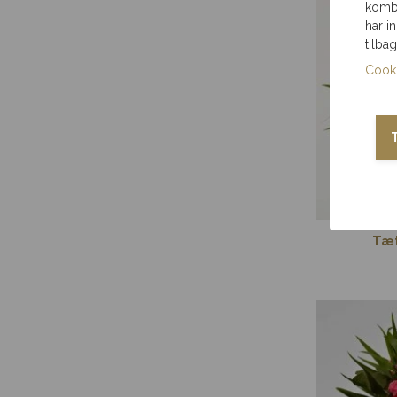
kombi
har i
tilba
Cooki
Tæt