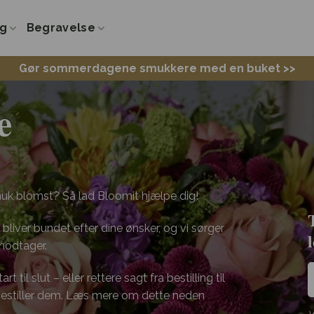
ng
Begravelse
Gør sommerdagene smukkere med en buket >>
e
uk blomst? Så lad Bloomit hjælpe dig!
bliver bundet efter dine ønsker, og vi sørger
 modtager.
 til slut – eller rettere sagt fra bestilling til
 bestiller dem. Læs mere om dette neden