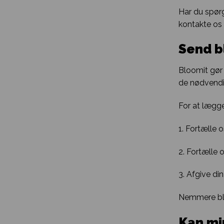
Har du spørg
kontakte os 
Send b
Bloomit gør 
de nødvendig
For at lægge
1. Fortælle 
2. Fortælle 
3. Afgive din
Nemmere bli
Kan mi