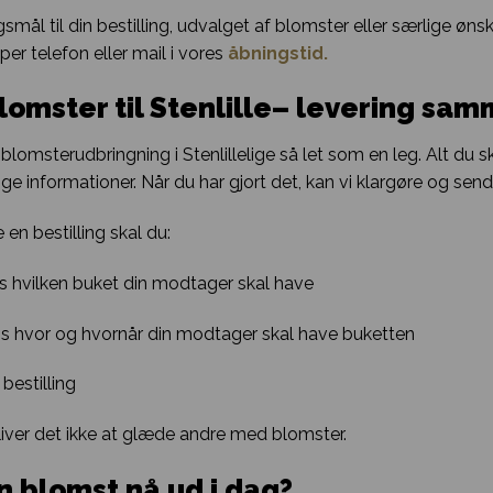
smål til din bestilling, udvalget af blomster eller særlige øns
per telefon eller mail i vores
åbningstid.
lomster til Stenlille– levering sa
blomsterudbringning i Stenlillelige så let som en leg. Alt du 
e informationer. Når du har gjort det, kan vi klargøre og sende
 en bestilling skal du:
os hvilken buket din modtager skal have
os hvor og hvornår din modtager skal have buketten
 bestilling
ver det ikke at glæde andre med blomster.
n blomst nå ud i dag?