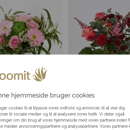
 og tæt lyserød buket
Rød elegance
ne hjemmeside bruger cookies
Fra
300,00
kr.
Fra
300,00
kr.
uger cookies til at tilpasse vores indhold og annoncer, til at vise dig
ioner til sociale medier og til at analysere vores trafik. Vi deler også
ninger om din brug af vores hjemmeside med vores partnere inden f
le medier, annonceringspartnere og analysepartnere. Vores partnere 