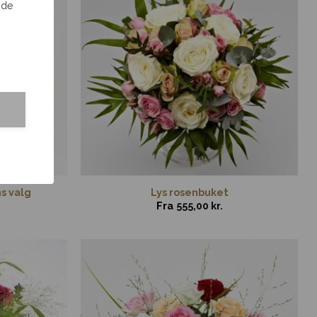
 de
ns valg
Lys rosenbuket
Fra
555,00
kr.