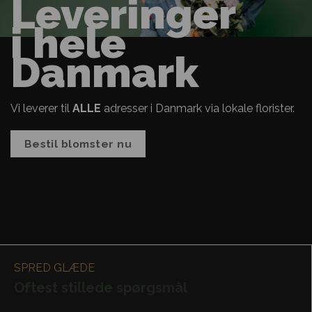
Leveringer
i hele
Danmark
Vi leverer til
ALLE
adresser i Danmark via lokale florister.
Bestil blomster nu
SPRED GLÆDE
Oftest stillede spørgsmål