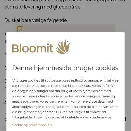
blomsterlevering med glæde på vej!
Du skal bare vælge følgende:
1. Hvilken buket den heldige modtager skal have + evt
ekstra godter
Du har fået en
2. Hvor og hvornår modtageren skal have den
hemmelig rabat
Denne hjemmeside bruger cookies
3. Afgive din bestilling
Vælg en anledning, som
passer til dig, så hjælper vi
Så har du gjort din del for at skabe glæde hos
Vi bruger cookies til at tilpasse vores indhold og annoncer, til at vise
dig videre med at finde den
dig funktioner til sociale medier og til at analysere vores trafik. Vi
modtageren!
perfekte rabat til dit svar.
deler også oplysninger om din brug af vores hjemmeside med
vores partnere inden for sociale medier, annonceringspartnere og
Send blomster i Odense i dag med Bloomit
analysepartnere. Vores partnere kan kombinere disse data med
andre oplysninger, du har givet dem, eller som de har indsamlet fra
Fødselsdag
Du kan indtaste dit postnr. her for at se om din
din brug af deres tjenester. Du kan naturligvis til enhver tid
tilbagekalde dit samtykke ved at kontakte vores kundeservice.
blomsterlevering til Odense kan nå at blive sendt af sted
Kærlighed
Cookie og privatlivspolitik
i dag.