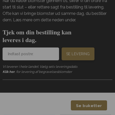
Når du køber blomster gennem os, sikrer vi din ordre fra
start til slut – eller rettere sagt fra bestilling til levering.
Ofte kan vi bringe blomster ud samme dag, du bestiller
dem. Læs mere om dette neden under.
Tjek om din bestilling kan
leveres i dag.
SE LEVERING
Vi leverer i hele landet. Vælg selv leveringsdato.
Klik her
, for levering af begravelsesblomster
Se buketter