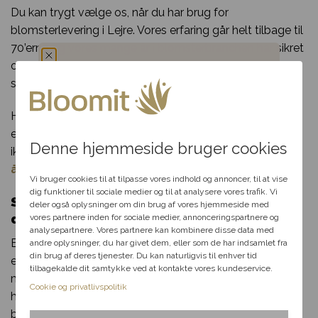
Du kan trygt vælge os, når du har brug for
blomsterlevering i Lejre. Vores erfaring går helt tilbage til
70’erne og vores mange år i blomsterbranchen har sikret
os et kæmpe netværk af florister og blomsterbutikker
som vi samarbejder med.
Du har fået en
Har du spørgsmål til din bestilling, udvalget af blomster
hemmelig rabat
eller særlige ønsker til din blomsterdekoration? Så tøv
Denne hjemmeside bruger cookies
ikke med at kontakte os per telefon eller mail i vores
Vælg en anledning, som
åbningstid.
passer til dig, så hjælper vi
Vi bruger cookies til at tilpasse vores indhold og annoncer, til at vise
dig videre med at finde den
dig funktioner til sociale medier og til at analysere vores trafik. Vi
Send blomster til Lejre– levering samme
perfekte rabat til dit svar.
deler også oplysninger om din brug af vores hjemmeside med
dag
vores partnere inden for sociale medier, annonceringspartnere og
analysepartnere. Vores partnere kan kombinere disse data med
Bloomit gør blomsterudbringning i Lejrelige så let som
andre oplysninger, du har givet dem, eller som de har indsamlet fra
Fødselsdag
din brug af deres tjenester. Du kan naturligvis til enhver tid
en leg. Alt du skal gøre, er at klikke et par gange med
tilbagekalde dit samtykke ved at kontakte vores kundeservice.
musen og indtaste de nødvendige informationer. Når du
Kærlighed
Cookie og privatlivspolitik
har gjort det, kan vi klargøre og sende din smukke
blomsterlevering til en heldig i Lejre!
Tak & omtanke