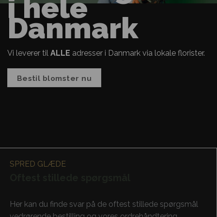
i hele
Danmark
Vi leverer til
ALLE
adresser i Danmark via lokale florister.
Bestil blomster nu
SPRED GLÆDE
Oftest stillede spørgsmål
Her kan du finde svar på de oftest stillede spørgsmål
vedrørende bestilling og vores ordrehåndtering.