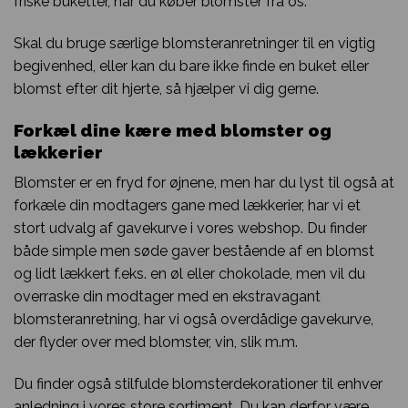
friske buketter, når du køber blomster fra os.
Skal du bruge særlige blomsteranretninger til en vigtig
begivenhed, eller kan du bare ikke finde en buket eller
blomst efter dit hjerte, så hjælper vi dig gerne.
Forkæl dine kære med blomster og
lækkerier
Blomster er en fryd for øjnene, men har du lyst til også at
forkæle din modtagers gane med lækkerier, har vi et
stort udvalg af gavekurve i vores webshop. Du finder
både simple men søde gaver bestående af en blomst
og lidt lækkert f.eks. en øl eller chokolade, men vil du
overraske din modtager med en ekstravagant
blomsteranretning, har vi også overdådige gavekurve,
der flyder over med blomster, vin, slik m.m.
Du finder også stilfulde blomsterdekorationer til enhver
anledning i vores store sortiment. Du kan derfor være