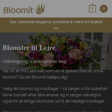
Fortsæt
0
til
indhold
Gør sommerdagene smukkere med en buket
>>
Blomster til Lejre
Udbringning i Lejre samme dag
Har du en fra Lejre kær, som du vil glæde med en smuk
blomst? Så lad Bloomit hjælpe dig!
Vælg din blomst og modtager – så sørger vi for, buketten
bliver bundet efter dine ønsker, og vi sørger naturligvis
også for at bringe blomsten ud til din heldige modtager.