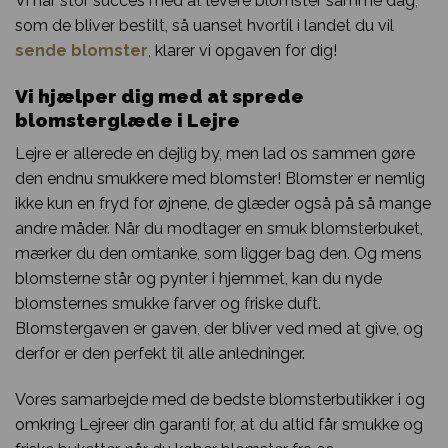
Vi har stor succes med at levere blomster samme dag,
som de bliver bestilt, så uanset hvortil i landet du vil
sende blomster
, klarer vi opgaven for dig!
Vi hjælper dig med at sprede
blomsterglæde i Lejre
Lejre er allerede en dejlig by, men lad os sammen gøre
den endnu smukkere med blomster! Blomster er nemlig
ikke kun en fryd for øjnene, de glæder også på så mange
andre måder. Når du modtager en smuk blomsterbuket,
mærker du den omtanke, som ligger bag den. Og mens
blomsterne står og pynter i hjemmet, kan du nyde
blomsternes smukke farver og friske duft.
Blomstergaven er gaven, der bliver ved med at give, og
derfor er den perfekt til alle anledninger.
Vores samarbejde med de bedste blomsterbutikker i og
omkring Lejreer din garanti for, at du altid får smukke og