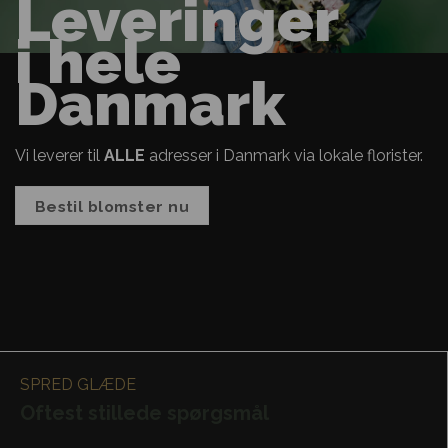
Leveringer
i hele
Danmark
Vi leverer til
ALLE
adresser i Danmark via lokale florister.
Bestil blomster nu
SPRED GLÆDE
Oftest stillede spørgsmål