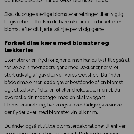
og friske buketter, når du køber blomster fra os.
Skal du bruge særlige blomsteranretninger til en vigtig
begivenhed, eller kan du bare ikke finde en buket eller
blomst efter dit hjerte, så hjælper vi dig gerne.
Forkæl dine kære med blomster og
lækkerier
Blomster er en fryd for øjnene, men har du lyst til også at
forkæle din modtagers gane med lækkerier, har vi et
stort udvalg af gavekurve i vores webshop. Du finder
både simple men søde gaver bestående af en blomst
og lidt lækkert f.eks. en øl eller chokolade, men vil du
overraske din modtager med en ekstravagant
blomsteranretning, har vi også overdådige gavekurve,
der flyder over med blomster, vin, slik m.m.
Du finder også stilfulde blomsterdekorationer til enhver
anledning i vores store sortiment. Du kan derfor være