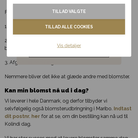
Tak & omtanke
TILLAD VALGTE
For at lægge en bestilling skal du:
Kondolence
1. Fortælle os hvilken buket din modtager skal have
TILLAD ALLE COOKIES
Blomster til hjemmet
2. Fortælle os hvor og hvornår din modtager skal have
Vis detaljer
buketten
Noget andet
3. Afgive din bestilling
Nemmere bliver det ikke at glæde andre med blomster.
Kan min blomst nå ud i dag?
Vi leverer i hele Danmark, og derfor tilbyder vi
selvfølgelig også blomsterudbringning i Maribo.
Indtast
dit postnr. her
for at se, om din bestilling kan nå ud til
Kolindi dag.