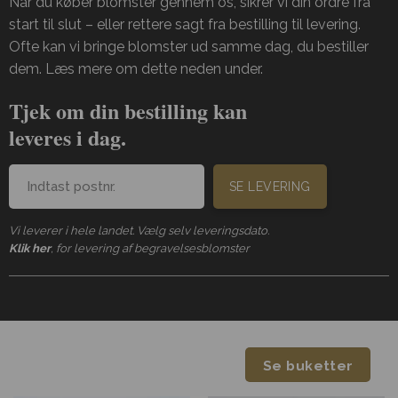
Når du køber blomster gennem os, sikrer vi din ordre fra
start til slut – eller rettere sagt fra bestilling til levering.
Ofte kan vi bringe blomster ud samme dag, du bestiller
dem. Læs mere om dette neden under.
Tjek om din bestilling kan
leveres i dag.
SE LEVERING
Vi leverer i hele landet. Vælg selv leveringsdato.
Klik her
, for levering af begravelsesblomster
Se buketter