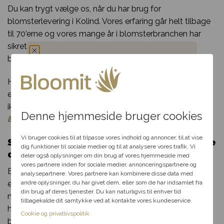
Du kan trygt vælge os, når du har brug for
blomsterlevering i Kolind. Vores erfaring går helt tilbage
til 70’erne og vores mange år i blomsterbranchen har
sikret os et kæmpe netværk af florister og
blomsterbutikker som vi samarbejder med.
Du har fået en
Har du spørgsmål til din bestilling, udvalget af blomster
eller særlige ønsker til din blomsterdekoration? Så tøv
hemmelig rabat
ikke med at kontakte os per telefon eller mail i vores
Denne hjemmeside bruger cookies
åbningstid.
Vælg en anledning, som
passer til dig, så hjælper vi
Vi bruger cookies til at tilpasse vores indhold og annoncer, til at vise
Send blomster til Kolind– levering samme
dig videre med at finde den
dig funktioner til sociale medier og til at analysere vores trafik. Vi
dag
perfekte rabat til dit svar.
deler også oplysninger om din brug af vores hjemmeside med
vores partnere inden for sociale medier, annonceringspartnere og
Bloomit gør blomsterudbringning i Kolindlige så let som
analysepartnere. Vores partnere kan kombinere disse data med
en leg. Alt du skal gøre, er at klikke et par gange med
andre oplysninger, du har givet dem, eller som de har indsamlet fra
Fødselsdag
din brug af deres tjenester. Du kan naturligvis til enhver tid
musen og indtaste de nødvendige informationer. Når du
tilbagekalde dit samtykke ved at kontakte vores kundeservice.
har gjort det, kan vi klargøre og sende din smukke
Kærlighed
Cookie og privatlivspolitik
blomsterlevering til en heldig i Kolind!