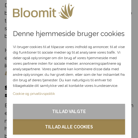
Du kan trygt vælge os, når du har brug for
Du har fået en
blomsterlevering i Jystrup. Vores erfaring går helt tilbage
til 70’erne og vores mange år i blomsterbranchen har
hemmelig rabat
sikret os et kæmpe netværk af florister og
Denne hjemmeside bruger cookies
blomsterbutikker som vi samarbejder med.
Vælg en anledning, som
passer til dig, så hjælper vi
Vi bruger cookies til at tilpasse vores indhold og annoncer, til at vise
Har du spørgsmål til din bestilling, udvalget af blomster
dig videre med at finde den
dig funktioner til sociale medier og til at analysere vores trafik. Vi
eller særlige ønsker til din blomsterdekoration? Så tøv
perfekte rabat til dit svar.
deler også oplysninger om din brug af vores hjemmeside med
vores partnere inden for sociale medier, annonceringspartnere og
ikke med at kontakte os per telefon eller mail i vores
analysepartnere. Vores partnere kan kombinere disse data med
åbningstid.
andre oplysninger, du har givet dem, eller som de har indsamlet fra
Fødselsdag
din brug af deres tjenester. Du kan naturligvis til enhver tid
tilbagekalde dit samtykke ved at kontakte vores kundeservice.
Send blomster til Jystrup– levering
Kærlighed
Cookie og privatlivspolitik
samme dag
Bloomit gør blomsterudbringning i Jystruplige så let som
Tak & omtanke
TILLAD VALGTE
en leg. Alt du skal gøre, er at klikke et par gange med
Kondolence
musen og indtaste de nødvendige informationer. Når du
TILLAD ALLE COOKIES
har gjort det, kan vi klargøre og sende din smukke
Blomster til hjemmet
blomsterlevering til en heldig i Jystrup!