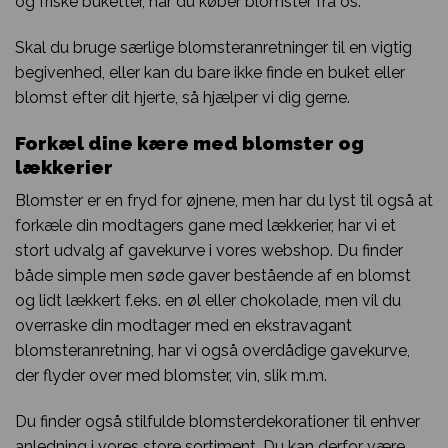
og friske buketter, når du køber blomster fra os.
Skal du bruge særlige blomsteranretninger til en vigtig
begivenhed, eller kan du bare ikke finde en buket eller
blomst efter dit hjerte, så hjælper vi dig gerne.
Forkæl dine kære med blomster og
lækkerier
Blomster er en fryd for øjnene, men har du lyst til også at
forkæle din modtagers gane med lækkerier, har vi et
stort udvalg af gavekurve i vores webshop. Du finder
både simple men søde gaver bestående af en blomst
og lidt lækkert f.eks. en øl eller chokolade, men vil du
overraske din modtager med en ekstravagant
blomsteranretning, har vi også overdådige gavekurve,
der flyder over med blomster, vin, slik m.m.
Du finder også stilfulde blomsterdekorationer til enhver
anledning i vores store sortiment. Du kan derfor være