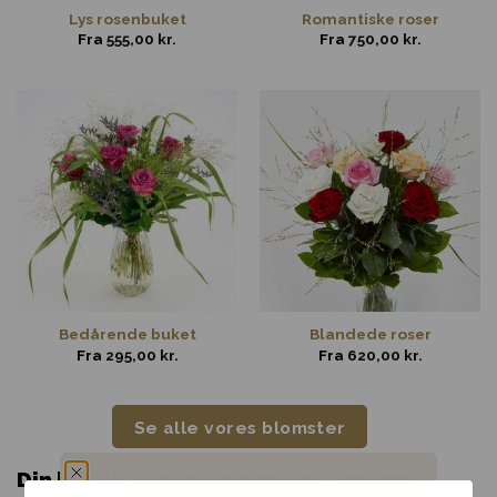
Lys rosenbuket
Romantiske roser
Fra
555,00
kr.
Fra
750,00
kr.
Bedårende buket
Blandede roser
Fra
295,00
kr.
Fra
620,00
kr.
Se alle vores blomster
Din lokale blomsterhandler i Jystrup