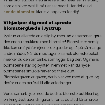
Vi har stor succes med at levere blomster samme dag,
som de bliver bestilt, så uanset hvortil i landet du vil
sende blomster
, klarer vi opgaven for dig!
Vi hjælper dig med at sprede
blomsterglæde i Jystrup
Jystrup er allerede en dejlig by, men lad os sammen gøre
den endnu smukkere med blomster! Blomster er nemlig
ikke kun en fryd for øjnene, de glæder også på så mange
andre måder. Når du modtager en smuk blomsterbuket,
mærker du den omtanke, som ligger bag den. Og mens
blomsterne står og pynter i hjemmet, kan du nyde
blomsternes smukke farver og friske duft.
Blomstergaven er gaven, der bliver ved med at give, og
derfor er den perfekt til alle anledninger.
Vores samarbejde med de bedste blomsterbutikker i og
omkring Jystruper din garanti for, at du altid får smukke