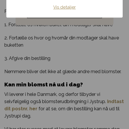
Vis detaljer
Noget andet
For at lægge en bestilling skal du:
1. Fortælle os hvilken buket din modtager skal have
2. Fortælle os hvor og hvornår din modtager skal have
buketten
3. Afgive din bestilling
Nemmere bliver det ikke at glæde andre med blomster.
Kan min blomst nå ud i dag?
Vi leverer i hele Danmark, og derfor tilbyder vi
selvfølgelig også blomsterudbringning i Jystrup.
Indtast
dit postnr. her
for at se, om din bestilling kan nå ud til
Jystrupi dag.