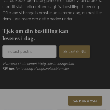
Når du køber blomster gennem os, sikrer vi din ordre fra
start til slut – eller rettere sagt fra bestilling til levering.
Ofte kan vi bringe blomster ud samme dag, du bestiller
dem. Læs mere om dette neden under.
Tjek om din bestilling kan
leveres i dag.
SE LEVERING
Vi leverer i hele landet. Vælg selv leveringsdato.
Klik her
, for levering af begravelsesblomster
Se buketter