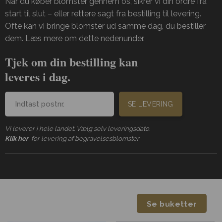
Når du køber blomster gennem os, sikrer vi din ordre fra
start til slut – eller rettere sagt fra bestilling til levering.
Ofte kan vi bringe blomster ud samme dag, du bestiller
dem. Læs mere om dette nedenunder.
Tjek om din bestilling kan
leveres i dag.
SE LEVERING
Vi leverer i hele landet. Vælg selv leveringsdato.
Klik her
, for levering af begravelsesblomster
Se buketter