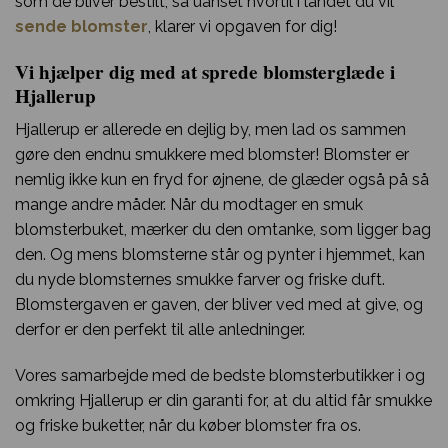
som de bliver bestilt, så uanset hvortil i landet du vil
sende blomster
, klarer vi opgaven for dig!
Vi hjælper dig med at sprede blomsterglæde i
Hjallerup
Hjallerup er allerede en dejlig by, men lad os sammen
gøre den endnu smukkere med blomster! Blomster er
nemlig ikke kun en fryd for øjnene, de glæder også på så
mange andre måder. Når du modtager en smuk
blomsterbuket, mærker du den omtanke, som ligger bag
den. Og mens blomsterne står og pynter i hjemmet, kan
du nyde blomsternes smukke farver og friske duft.
Blomstergaven er gaven, der bliver ved med at give, og
derfor er den perfekt til alle anledninger.
Vores samarbejde med de bedste blomsterbutikker i og
omkring Hjallerup er din garanti for, at du altid får smukke
og friske buketter, når du køber blomster fra os.