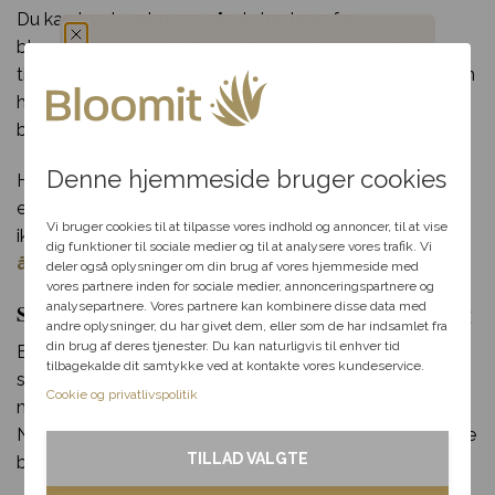
Du kan trygt vælge os, når du har brug for
blomsterlevering i Hjallerup. Vores erfaring går helt
tilbage til 70’erne og vores mange år i blomsterbranchen
Du har fået en
har sikret os et kæmpe netværk af florister og
blomsterbutikker som vi samarbejder med.
hemmelig rabat
Denne hjemmeside bruger cookies
Har du spørgsmål til din bestilling, udvalget af blomster
Vælg en anledning, som
eller særlige ønsker til din blomsterdekoration? Så tøv
passer til dig, så hjælper vi
Vi bruger cookies til at tilpasse vores indhold og annoncer, til at vise
ikke med at kontakte os per telefon eller mail i vores
dig videre med at finde den
dig funktioner til sociale medier og til at analysere vores trafik. Vi
åbningstid.
perfekte rabat til dit svar.
deler også oplysninger om din brug af vores hjemmeside med
vores partnere inden for sociale medier, annonceringspartnere og
Send blomster til Hjallerup – levering samme dag
analysepartnere. Vores partnere kan kombinere disse data med
andre oplysninger, du har givet dem, eller som de har indsamlet fra
Fødselsdag
din brug af deres tjenester. Du kan naturligvis til enhver tid
Bloomit gør blomsterudbringning i Hjallerup lige så let
tilbagekalde dit samtykke ved at kontakte vores kundeservice.
som en leg. Alt du skal gøre, er at klikke et par gange
Kærlighed
Cookie og privatlivspolitik
med musen og indtaste de nødvendige informationer.
Når du har gjort det, kan vi klargøre og sende din smukke
Tak & omtanke
TILLAD VALGTE
blomsterlevering til en heldig i Hjallerup!
Kondolence