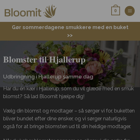
Fortsæt
0
til
indhold
Gør sommerdagene smukkere med en buket
>>
Blomster til Hjallerup
Udbringning i Hjallerup samme dag
Har du én kær i Hjallerup, som du vil glæde med en smuk
blomst? Så lad Bloomit hjælpe dig!
Vælg din blomst og modtager – så sørger vi for, buketten
bliver bundet efter dine ønsker, og vi sørger naturligvis
også for at bringe blomsten ud til din heldige modtager.