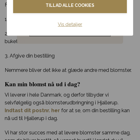
For at lægge en bestilling skal du:
TILLAD ALLE COOKIES
Blomster til hjemmet
1. Fortælle os hvilken buket din modtager skal have
Vis detaljer
Noget andet
2. Fortælle os hvor og hvornår din modtager skal have
buketten
3. Afgive din bestilling
Nemmere bliver det ikke at glæde andre med blomster.
Kan min blomst nå ud i dag?
Vi leverer i hele Danmark, og derfor tilbyder vi
selvfølgelig også blomsterudbringning i Hjallerup.
Indtast dit postnr. her
for at se, om din bestilling kan
nå ud til Hjallerup i dag.
Vi har stor succes med at levere blomster samme dag,