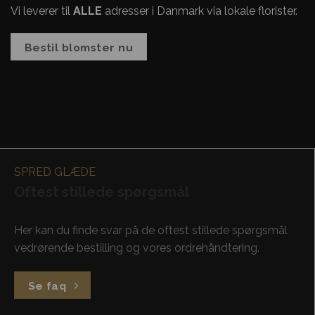
Vi leverer til
ALLE
adresser i Danmark via lokale florister.
Bestil blomster nu
SPRED GLÆDE
Oftest stillede spørgsmål
Her kan du finde svar på de oftest stillede spørgsmål
vedrørende bestilling og vores ordrehåndtering.
Se faq