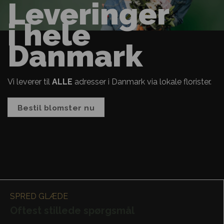
Leveringer
i hele
Danmark
Vi leverer til
ALLE
adresser i Danmark via lokale florister.
Bestil blomster nu
SPRED GLÆDE
Oftest stillede spørgsmål