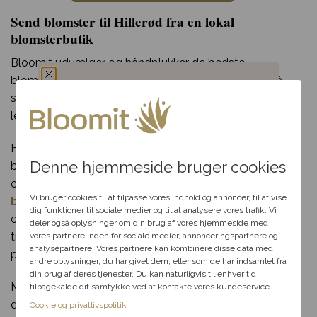
Send blomster til Hillerød fra en lokal
blomsterbutik
Bloomit udvælger og håndplukker de bedste
blomsterdekoratører i hele landet. Derfor har vi også
specielt udvalgt de blomsterbutikker, der står for at
Du har fået en
levere din blomsterhilsen i Hillerød.
hemmelig rabat
For os er det meget vigtigt, at det er uddannede
Denne hjemmeside bruger cookies
blomsterdekoratører med erfaring, der håndterer
ordrerne. Derfor kan du være sikker på, når du
bestiller
Vælg en anledning, som
passer til dig, så hjælper vi
Vi bruger cookies til at tilpasse vores indhold og annoncer, til at vise
blomster
til levering i Hillerød, at Bloomit udfører din
dig videre med at finde den
dig funktioner til sociale medier og til at analysere vores trafik. Vi
ordre med største omhu og ansvarlighed, så du kan
perfekte rabat til dit svar.
deler også oplysninger om din brug af vores hjemmeside med
trygt og roligt regne med at din blomsterhilsen når frem
vores partnere inden for sociale medier, annonceringspartnere og
analysepartnere. Vores partnere kan kombinere disse data med
på den ønskede dag.
andre oplysninger, du har givet dem, eller som de har indsamlet fra
Fødselsdag
din brug af deres tjenester. Du kan naturligvis til enhver tid
Måske kan vi allerede nå at levere din blomsterhilsen i
tilbagekalde dit samtykke ved at kontakte vores kundeservice.
Kærlighed
dag!
Cookie og privatlivspolitik