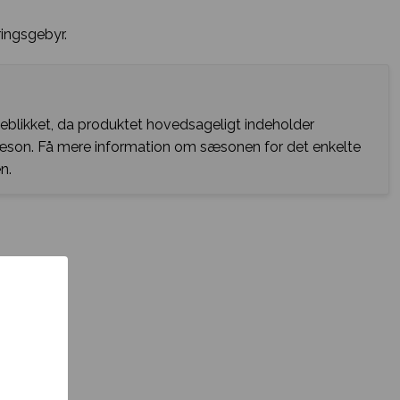
ingsgebyr.
jeblikket, da produktet hovedsageligt indeholder
sæson. Få mere information om sæsonen for det enkelte
n.