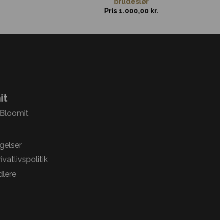
brudeslør
Pris
1.000,00
kr.
it
 Bloomit
gelser
vatlivspolitik
lere