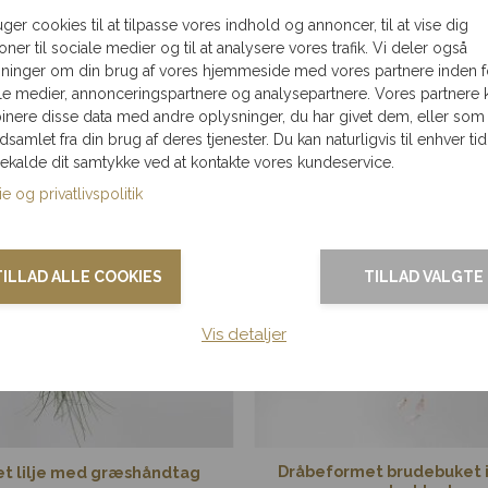
uger cookies til at tilpasse vores indhold og annoncer, til at vise dig
akning
Flot
Levering kun 79,-
Levering
ioner til sociale medier og til at analysere vores trafik. Vi deler også
ledningen
i hele Danmark
ninger om din brug af vores hjemmeside med vores partnere inden f
le medier, annonceringspartnere og analysepartnere. Vores partnere 
nere disse data med andre oplysninger, du har givet dem, eller som
ndsamlet fra din brug af deres tjenester. Du kan naturligvis til enhver tid
gekalde dit samtykke ved at kontakte vores kundeservice.
e og privatlivspolitik
TILLAD ALLE COOKIES
TILLAD VALGTE
Vis detaljer
Dråbeformet brudebuket 
et lilje med græshåndtag