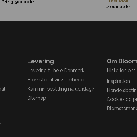
løst look
Pris
3.500,00
kr.
2.000,00
kr.
Levering
Om Bloom
Levering til hele Danmark
Historien om
Blomster til virksomheder
Inspiration
mål
Kan min bestilling nå ud idag?
Handelsbetin
Sitemap
Cookie- og pri
Blomsterhand
r