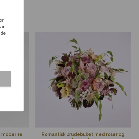
or
kan
 de
i moderne
Romantisk brudebuket med roser og