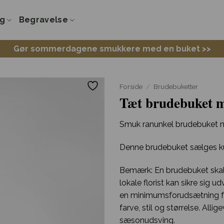
ng
Begravelse
Gør sommerdagene smukkere med en buket >>
Forside
/
Brudebuketter
Tæt brudebuket m
Smuk ranunkel brudebuket m
Denne brudebuket sælges kun 
Bemærk: En brudebuket skal 
lokale florist kan sikre sig 
en minimumsforudsætning fo
farve, stil og størrelse. All
sæsonudsving.