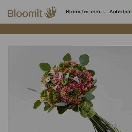
Fortsæt
til
Blomster mm.
Anledni
indhold