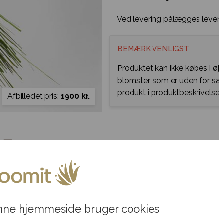
Ved levering pålægges lever
BEMÆRK VENLIGST
Produktet kan ikke købes i ø
blomster, som er uden for 
produkt i produktbeskrivelse
Afbilledet pris:
1900 kr.
ne hjemmeside bruger cookies