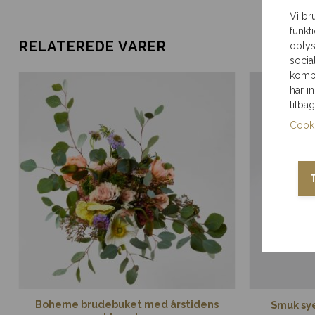
Vi br
Samme-dags levering
Gratis indp
funkt
Ved bestilling inden
pakket til an
RELATEREDE VARER
oplys
deadline
socia
kombi
har i
Brug for hjælp?
Ring til os
tilba
på 35 85 80 12
Cooki
Boheme brudebuket med årstidens
Smuk sy