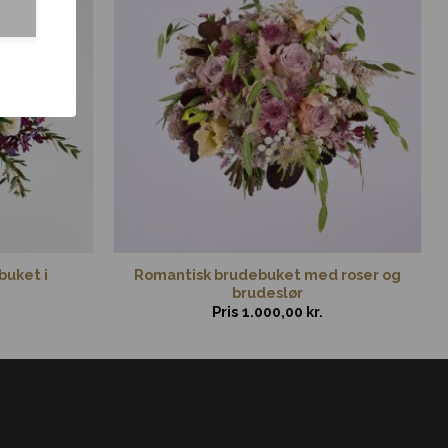
uket i
Romantisk brudebuket med roser og
brudeslør
Pris
1.000,00
kr.