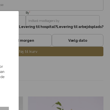
By
*
Levering til hospital?
Levering til arbejdsplads?
I morgen
Vælg dato
Tilføj til kurv
or
kan
 de