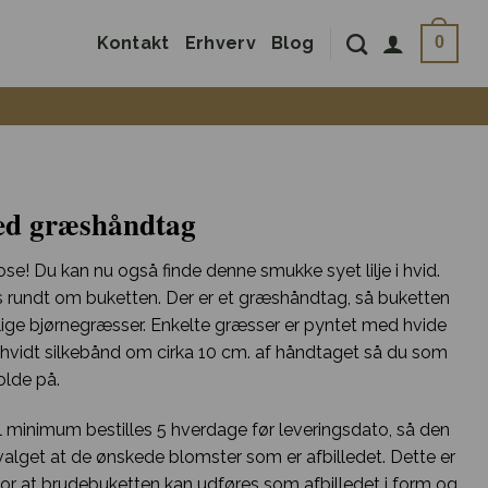
Kontakt
Erhverv
Blog
0
med græshåndtag
e! Du kan nu også finde denne smukke syet lilje i hvid.
s rundt om buketten. Der er et græshåndtag, så buketten
vlige bjørnegræsser. Enkelte græsser er pyntet med hvide
ænt hvidt silkebånd om cirka 10 cm. af håndtaget så du som
olde på.
minimum bestilles 5 hverdage før leveringsdato, så den
udvalget at de ønskede blomster som er afbilledet. Dette er
r at brudebuketten kan udføres som afbilledet i form og