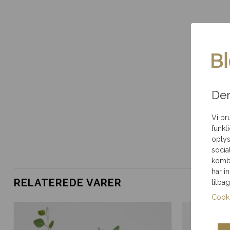
Samme-dags levering
Gratis indp
Ved bestilling inden
pakket til an
deadline
Brug for hjælp?
Ring til os
på 35 85 80 12
Den
Vi br
funkt
oplys
socia
kombi
har i
RELATEREDE VARER
tilba
Cooki