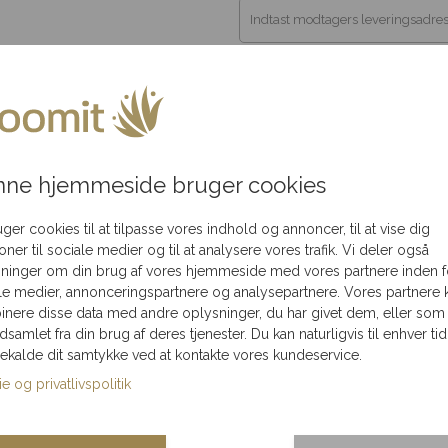
akning
Flot
Levering kun 79,-
Levering
Postnummer
*
ledningen
i hele Danmark
Leveringsdato
*
I dag
ne hjemmeside bruger cookies
uger cookies til at tilpasse vores indhold og annoncer, til at vise dig
ioner til sociale medier og til at analysere vores trafik. Vi deler også
ninger om din brug af vores hjemmeside med vores partnere inden f
le medier, annonceringspartnere og analysepartnere. Vores partnere 
nere disse data med andre oplysninger, du har givet dem, eller som
ndsamlet fra din brug af deres tjenester. Du kan naturligvis til enhver tid
gekalde dit samtykke ved at kontakte vores kundeservice.
e og privatlivspolitik