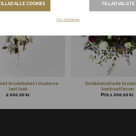
TILLAD ALLE COOKIES
TILLAD VALGTE
Vis detaljer
met brudebuket i moderne
Småblomstrede brudeb
løst look
kontrastfarver
2.000,00
kr.
Pris
1.000,00
kr.