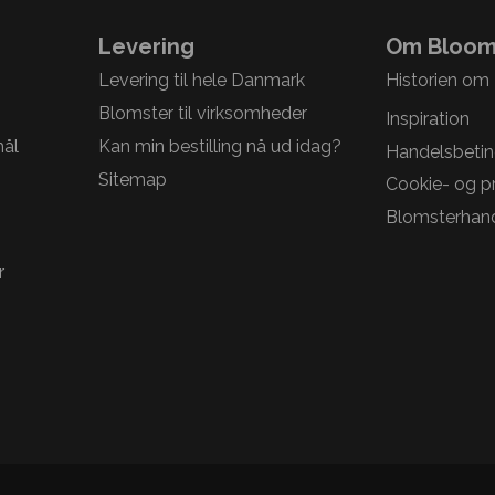
Levering
Om Bloom
Levering til hele Danmark
Historien om
Blomster til virksomheder
Inspiration
mål
Kan min bestilling nå ud idag?
Handelsbetin
Sitemap
Cookie- og pri
Blomsterhand
r