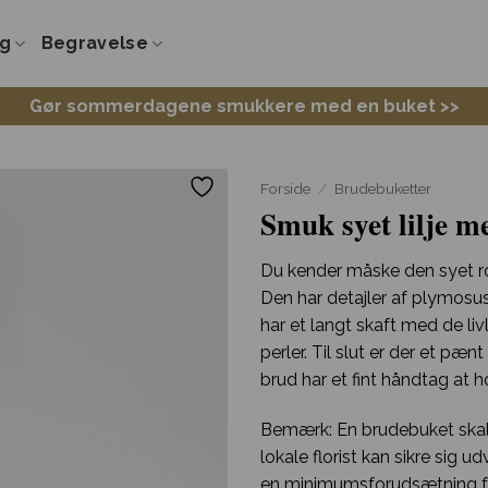
ng
Begravelse
Gør sommerdagene smukkere med en buket >>
Forside
/
Brudebuketter
Smuk syet lilje 
Du kender måske den syet ros
Den har detajler af plymosu
har et langt skaft med de li
perler. Til slut er der et p
brud har et fint håndtag at h
Bemærk: En brudebuket skal 
lokale florist kan sikre sig 
en minimumsforudsætning fo