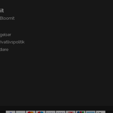
it
 Bloomit
gelser
vatlivspolitik
lere