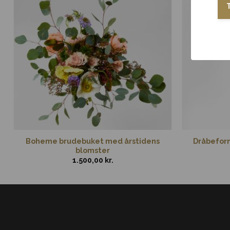
Boheme brudebuket med årstidens
Dråbefor
blomster
1.500,00
kr.